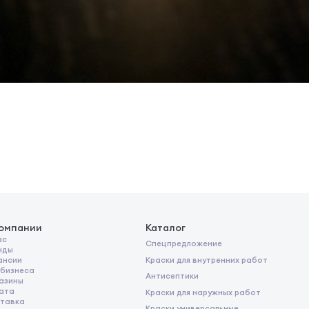
компании
Каталог
ас
Спецпредложение
нды
Краски для внутренних работ
ансии
 бизнеса
Антисептики
азины
ата
Краски для наружных работ
тавка
Краски универсальные