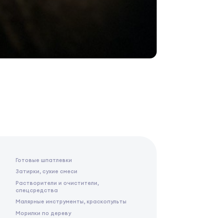
Готовые шпатлевки
Затирки, сухие смеси
Растворители и очистители,
спецсредства
Малярные инструменты, краскопульты
Морилки по дереву