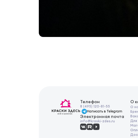
Телефон
О 
8 (495) 120-81-55
О н
Написать в Telegram
Бре
Электронная почта
Вак
Для
info@kraski-zdes.ru
Маг
Опл
Дос