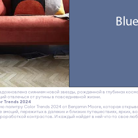
вдохновлена сиянием новой звезды, рожденной в глубинах космо
й отвлечься от рутины в повседневной жизни.
r Trends 2024
ную палитру Color Trends 2024 от Benjamin Moore, которая откр
 эмоций, пережитых в далеких и близких путешествиях, ярких, 
роработкой контрастов. И каждый найдет в ней что-то свое лю