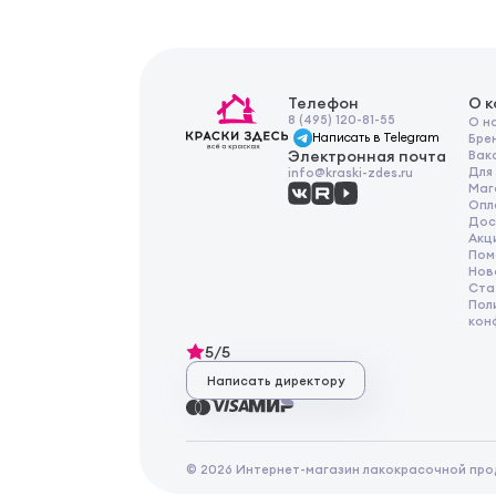
Телефон
О 
8 (495) 120-81-55
О н
Написать в Telegram
Бре
Электронная почта
Вак
Для
info@kraski-zdes.ru
Маг
Опл
Дос
Акц
Пом
Нов
Ста
Пол
кон
5/5
Написать директору
© 2026 Интернет-магазин лакокрасочной про