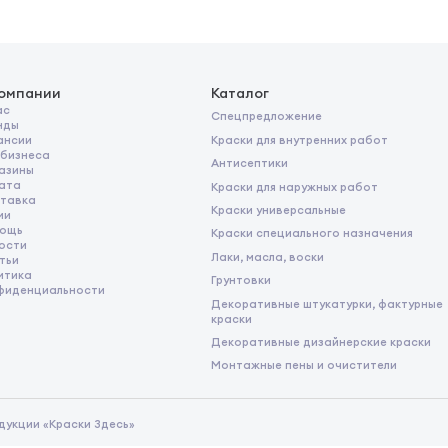
компании
Каталог
ас
Спецпредложение
нды
Краски для внутренних работ
ансии
 бизнеса
Антисептики
азины
ата
Краски для наружных работ
тавка
Краски универсальные
ии
ощь
Краски специального назначения
ости
Лаки, масла, воски
тьи
итика
Грунтовки
фиденциальности
Декоративные штукатурки, фактурные
краски
Декоративные дизайнерские краски
Монтажные пены и очистители
дукции «Краски Здесь»