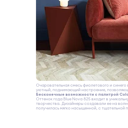
Очаровательная смесь фиолетового и синего 
уютный, поднимающий настроение, позволяющи
Бесконечные возможности с палитрой Colo
Оттенок года Blue Nova 825 входит в уникаль
творчества. Дизайнеры создавали ее на волне
получилась мягко насыщенной, с тщательной п