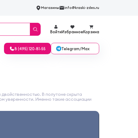
Магазины
info@kraski-zdes.ru
Войти
Избранное
Корзина
Telegram/Max
8 (495) 120-81-55
й двойственностью. В полутоне скрыта
ом уверенности. Именно такие ассоциации