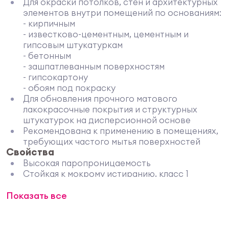
Для окраски потолков, стен и архитектурных
элементов внутри помещений по основаниям:
- кирпичным
- известково-цементным, цементным и
гипсовым штукатуркам
- бетонным
- зашпатлеванным поверхностям
- гипсокартону
- обоям под покраску
Для обновления прочного матового
лакокрасочные покрытия и структурных
штукатурок на дисперсионной основе
Рекомендована к применению в помещениях,
требующих частого мытья поверхностей
Свойства
Высокая паропроницаемость
Стойкая к мокрому истиранию, класс 1
Класс укрывистости 1 при удельном расходе
Показать все
6,0 м2 /л
Длительное открытое время
Стойкая к обработке дезинфекционным
средствам