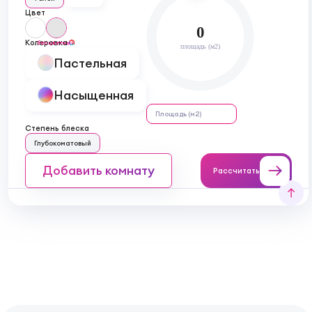
Цвет
0
Колеровка
бесцветный
площадь (м2)
Пастельная
Насыщенная
Степень блеска
Глубокоматовый
Добавить комнату
Рассчитать