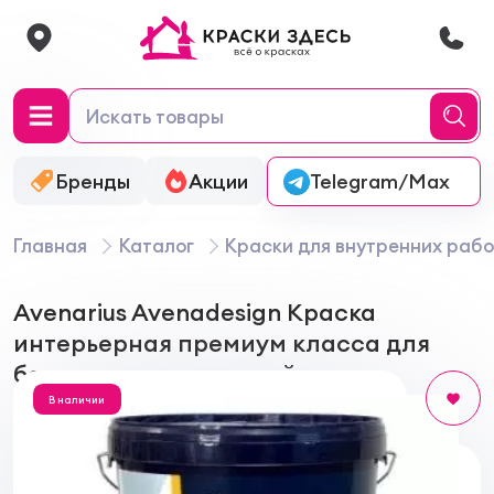
Бренды
Акции
Онлайн-колеровка
Telegram/Max
Главная
Каталог
Краски для внутренних рабо
Avenarius Avenadesign Краска
интерьерная премиум класса для
безупречных покрытий
В наличии