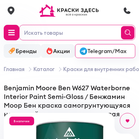
Бренды
Акции
Онлайн-колеровка
Telegram/Max
Главная
Каталог
Краски для внутренних рабо
Benjamin Moore Ben W627 Waterborne
Interior Paint Semi-Gloss / Бенжамин
Моор Бен краска самогрунтующуяся
на водной основе, полуглянцевая
В наличии