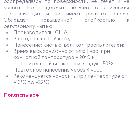
распределяясь по поверхности, не течет и не
капает. Не содержит летучих органических
составляющих и не имеет резкого запаха.
Обладает повышенной стойкостью к
регулярному мытью.
Производитель: США;
Расход: 1 л на 10,6 кв/м;
Нанесение: кистью, валиком, распылителем;
Время высыхания: «на отлип» 1 час, при
комнатной температуре + 20°C и
относительной влажности воздуха 50%.
Повторное нанесение через 4 часа;
Рекомендуется наносить при температуре от
+10°С до +32°С;
Цвет: белый, полуглянцевый, окрашивается
Показать все
только колорантами на водной основе
GENNEX;
Чистящий растворитель: вода;
Разбавление: не требуется.
Описание
Самогрунтующаяся полуглянцевая краска Ben
W627 Waterborne Interior Paint Semi-Gloss создает