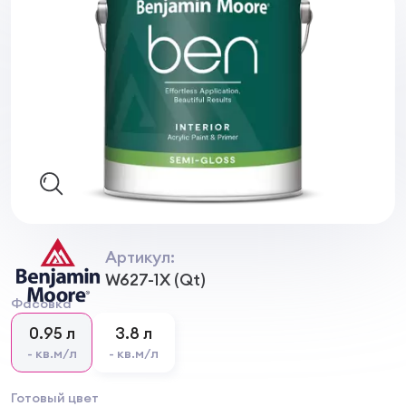
Артикул:
W627-1Х (Qt)
Фасовка
0.95 л
3.8 л
- кв.м/л
- кв.м/л
Готовый цвет