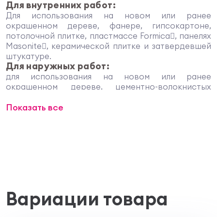
Для внутренних работ:
Для использования на новом или ранее
окрашенном дереве, фанере, гипсокартоне,
потолочной плитке, пластмассе Formica, панелях
Masonite, керамической плитке и затвердевшей
штукатуре.
Для наружных работ:
для использования на новом или ранее
окрашенном дереве, цементно-волокнистых
панелях, сайдинга из жестких
Показать все
древесноволокнистых плит, алюминии,
оцинкованном металле, кирпиче, отвердевшей
кладке и ранее окрашенных поверхностях из
черного металла.
Типы пятен: пятна воды, просачивание танина,
повреждения от дыма, маркеры, мелки,
карандаши, ручки, никотин, отпечатки пальцев и
рук, бытовые пятна, такие как кофе, и многое
Вариации товара
другое.
Не рекомендуется для пропитывания сучков