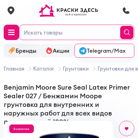
Бренды
Акции
Онлайн-колеровка
Telegram/Max
Главная
Каталог
Грунтовки
Грунтовки для 
Benjamin Moore Sure Seal Latex Primer
Sealer 027 / Бенжамин Мооре
грунтовка для внутренних и
наружных работ для всех видов
поверхностей 100% акриловая
В наличии