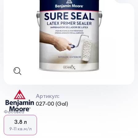
Артикул:
027-00 (Gal)
Фасовка
3.8 л
9-11 кв.м/л