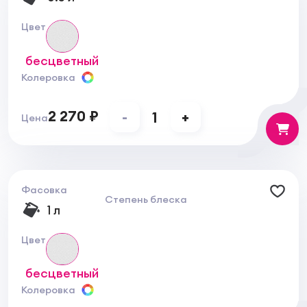
Уход:
Деревянная мебель, обработанная маслом,
требует ухода. Лучший способ – это
Цвет
использование пчелиных или античных восков.
бесцветный
Колеровка
2 270 ₽
-
1
+
Цена
Фасовка
Степень блеска
1 л
Цвет
бесцветный
Колеровка