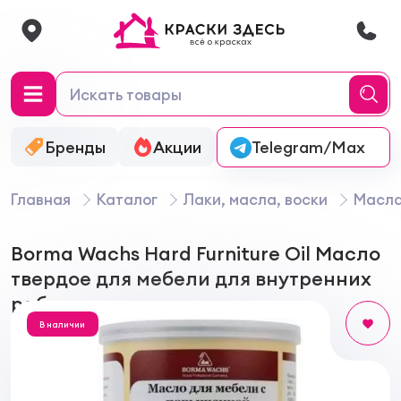
Бренды
Акции
Онлайн-колеровка
Telegram/Max
Главная
Каталог
Лаки, масла, воски
Масла
Borma Wachs Hard Furniture Oil Масло
твердое для мебели для внутренних
работ
В наличии