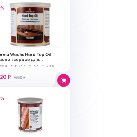
%
rma Wachs Hard Top Oil
асло твердое для
толешниц для внутренних
125 л.
0,75 л.
5 л.
20 л.
абот
220 ₽
1350 ₽
%