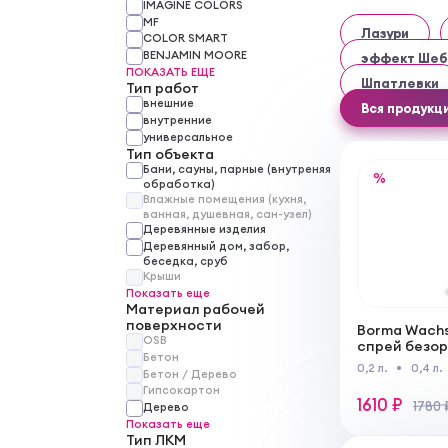
IMAGINE COLORS
MF
Лазури
COLOR SMART
BENJAMIN MOORE
эффект Шебб
ПОКАЗАТЬ ЕЩЕ
Шпатлевки
Тип работ
внешние
Вся продукц
внутренние
универсальное
Тип объекта
Бани, сауны, парные (внутреняя
%
обработка)
Влажные помещения (кухня,
ванная, душевная, сан-узел)
Деревянные изделия
Деревянный дом, забор,
беседка, сруб
Крыши
Показать еще
Материал рабочей
поверхности
Borma Wachs
OSB
спрей безор
Бетон
основе для
0,2 л.
0,4 л.
Бетон / Дерево
степени бл
Гипсокартон
1610 ₽
1780 
Дерево
Показать еще
Тип ЛКМ