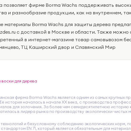
а позволяет фирме Borma Wachs поддерживать высок
тва и разнообразие продукции, как на внутреннем, та
е материалы Borma Wachs для защиты дерева предлаг
i-zdes.ru с доставкой в Москве и области. Также можн
ретенный в интернет-магазине товар самовывозом бес
мянцево, ТЦ Каширский двор и Славянский Мир
 воски для дерева
янская фирма Borma Wachs является одним из самых крупных пр
Её история началась в начале XX века, с производства профес
риалов для золочения. За более чем семидесятилетнюю историю 
атилась в лидера рынка по производству экологически чистых 
 технологий и безусловному соблюдению экологических норм, п
 стандартом EN 71, который является обязательным для материа