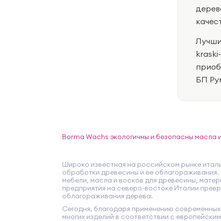
дерев
качес
Лучши
krask
приоб
БП Ру
Borma Wachs экологичны и безопасны масла и
Широко известная на российском рынке италь
обработки древесины и ее облагораживания. 
мебели, масла и восков для древесины, мате
предприятия на северо-востоке Италии превр
облагораживания дерева.
Сегодня, благодаря применению современных
многих изделий в соответствии с европейским