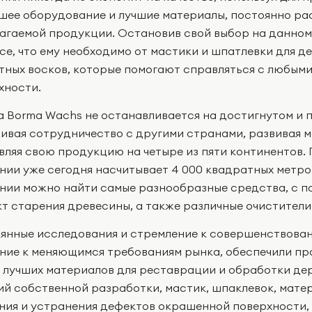
шее оборудование и лучшие материалы, постоянно р
агаемой продукции. Остановив свой выбор на данном
все, что ему необходимо от мастики и шпатлевки для д
тных восков, которые помогают справляться с любым
хности.
 Borma Wachs не останавливается на достигнутом и 
ивая сотрудничество с другими странами, развивая 
вляя свою продукцию на четыре из пяти континентов
нии уже сегодня насчитывает 4 000 квадратных метро
нии можно найти самые разнообразные средства, с 
т старения древесины, а также различные очистители
янные исследования и стремление к совершенствован
ние к меняющимся требованиям рынка, обеспечили пр
 лучших материалов для реставрации и обработки д
ий собственной разработки, мастик, шпаклевок, мате
ния и устранения дефектов окрашенной поверхности, в