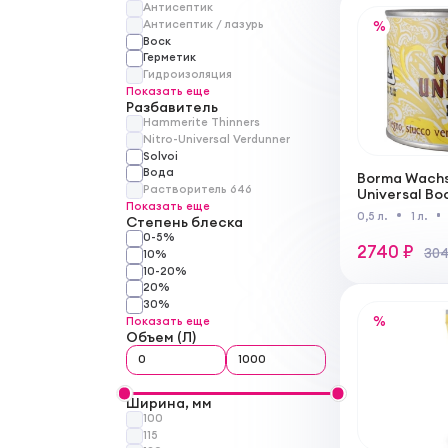
Антисептик
Антисептик / лазурь
%
Воск
Герметик
Гидроизоляция
Показать еще
Разбавитель
Hammerite Thinners
Nitro-Universal Verdunner
Solvoi
Вода
Borma Wachs
Растворитель 646
Universal В
Показать еще
для обрабо
0,5 л.
1 л.
Степень блеска
штукатурки,
0-5%
мрамора
2740 ₽
304
10%
10-20%
20%
30%
%
Показать еще
Объем (Л)
Ширина, мм
100
115