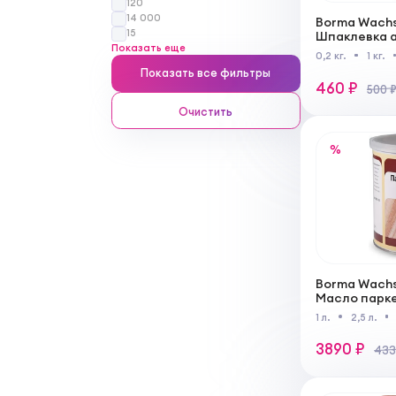
120
14 000
Borma Wachs
15
Шпаклевка а
Показать еще
водной осн
0,2 кг.
1 кг.
Показать все фильтры
460 ₽
500 
Очистить
%
Borma Wachs
Масло парк
необработа
1 л.
2,5 л.
поверхност
работ
3890 ₽
433