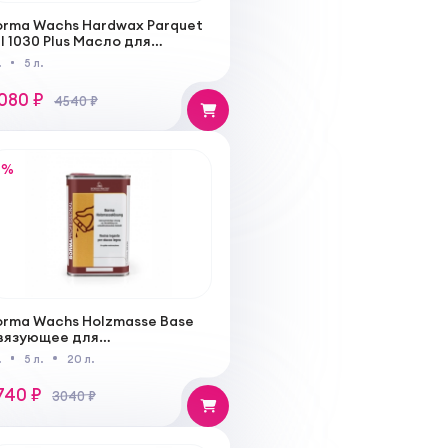
orma Wachs Hardwax Parquet
l 1030 Plus Масло для
аркета с твердым воском
.
5 л.
080 ₽
4540 ₽
%
orma Wachs Holzmasse Base
вязующее для
риготовления шпаклевки на
.
5 л.
20 л.
одной основе
740 ₽
3040 ₽