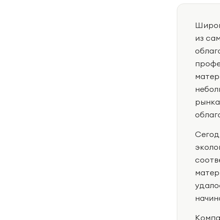
Широк
из са
облаг
профе
матер
небол
рынка
облаг
Сегод
эколо
соотв
матер
удало
начин
Компа