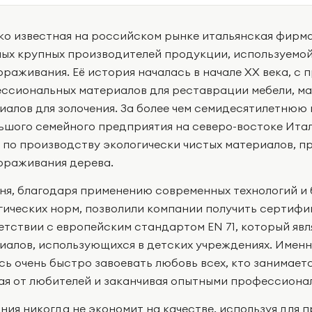
о известная на российском рынке итальянская фирма
мых крупных производителей продукции, используемой
ораживания. Её история началась в начале XX века, с 
ссиональных материалов для реставрации мебели, мас
иалов для золочения. За более чем семидесятилетнюю
ьшого семейного предприятия на северо-востоке Ита
 по производству экологически чистых материалов, п
ораживания дерева.
ня, благодаря применению современных технологий и
гических норм, позволили компании получить сертифи
етствии с европейским стандартом EN 71, который явл
иалов, использующихся в детских учреждениях. Имен
сь очень быстро завоевать любовь всех, кто занимает
ая от любителей и заканчивая опытными профессиона
ния никогда не экономит на качестве, используя для 