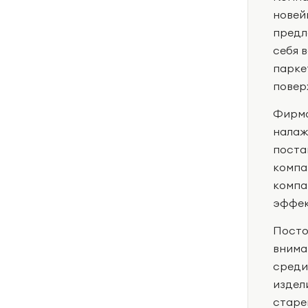
новей
предл
себя 
парке
повер
Фирма
налаж
поста
компа
компа
эффек
Посто
внима
среди
издел
старе