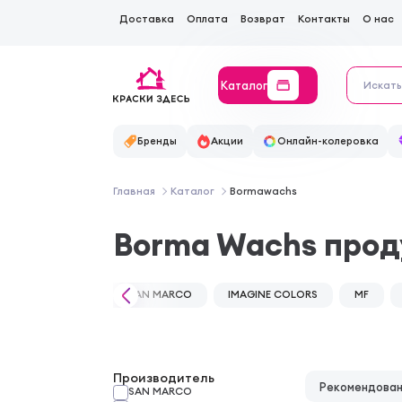
Доставка
Оплата
Возврат
Контакты
О нас
Каталог
Бренды
Акции
Онлайн-колеровка
Главная
Каталог
Bormawachs
Borma Wachs прод
SAN MARCO
IMAGINE COLORS
MF
Производитель
Рекомендова
SAN MARCO