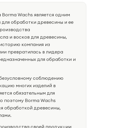
 Borma Wachs является одним
 для обработки древесины и ее
производства
ла и восков для древесины,
 историю компания из
лии превратилась в лидера
редназначенных для обработки и
 безусловному соблюдению
кацию многих изделий в
яется обязательным для
но поэтому Borma Wachs
ся обработкой древесины,
лами.
производства своей продукции