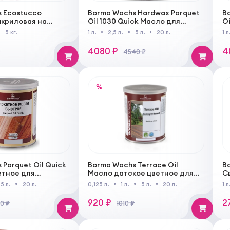
 Ecostucco
Borma Wachs Hardwax Parquet
B
криловая на
Oil 1030 Quick Масло для
Oi
ове
паркета с твердым воском
п
5 кг.
1 л.
2,5 л.
5 л.
20 л.
1 л
4080 ₽
4
₽
4540 ₽
%
 Parquet Oil Quick
Borma Wachs Terrace Oil
B
етное для
Масло датское цветное для
С
нных деревянных
террас с антисептическими
п
5 л.
20 л.
0,125 л.
1 л.
5 л.
20 л.
1 л
ей для внутренних
добавками
в
920 ₽
2
0 ₽
1010 ₽