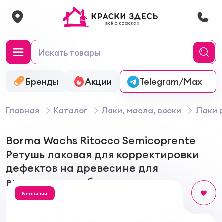
Бренды
Акции
Онлайн-колеровка
Telegram/Max
Главная
Каталог
Лаки, масла, воски
Лаки 
Borma Wachs Ritocco Semicoprente
Ретушь лаковая для корректировки
дефектов на древесине для
внутренних работ
В наличии