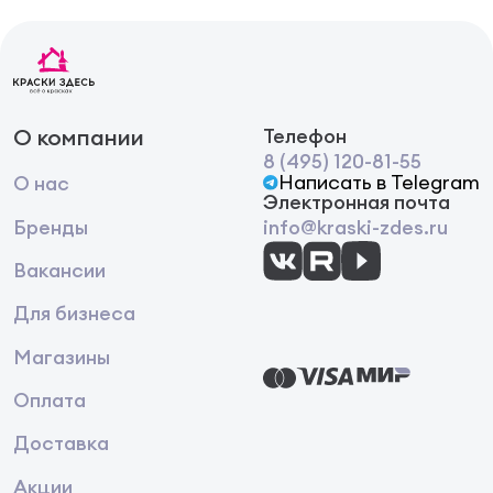
слоем.
Средство быстро сохнет и легко удаляется нитро
растворителем. Удалять придется только лишние
пятна, которые могут образоваться при
неаккуратном нанесении ретуши. Важным
О компании
Телефон
свойством ретуши, которое проявляется на
8 (495) 120-81-55
дереве, является его защита от атмосферных
Написать в Telegram
О нас
факторов. Влагостойкость важна, поскольку
Электронная почта
молекулы воды катализируют процессы гниения.
Бренды
info@kraski-zdes.ru
Ретушь предотвращает развитие этого
процесса.
Вакансии
Применение
Для бизнеса
Хорошо встряхните перед использованием.
Магазины
Оплата
Обильно нанесите материал на поврежденную
поверхность.
Доставка
Акции