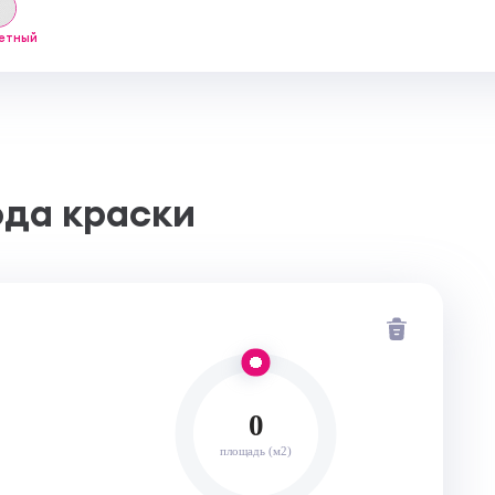
етный
ода краски
0
площадь (м2)