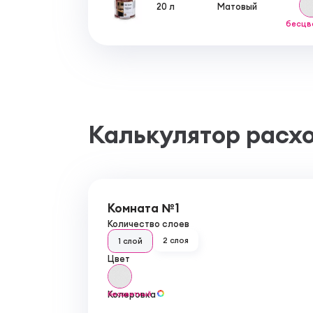
20 л
Матовый
бесцв
Калькулятор расх
Комната №1
Количество слоев
2 слоя
1 слой
Цвет
Колеровка
бесцветный