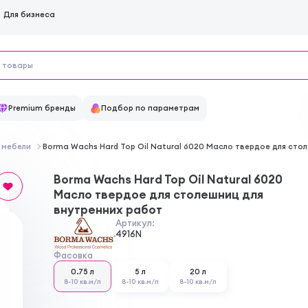
Для бизнеса
Premium бренды
Подбор по параметрам
 мебели
Borma Wachs Hard Top Oil Natural 6020 Масло твердое для сто
Borma Wachs Hard Top Oil Natural 6020
Масло твердое для столешниц для
внутренних работ
Артикул:
4916N
Фасовка
0.75 л
5 л
20 л
8-10 кв.м/л
8-10 кв.м/л
8-10 кв.м/л