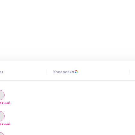
мо дать изделию высохнуть 6-8 часов и
ой бумагой Р180-220, после чего можно
ет
Колеровка
етный
етный