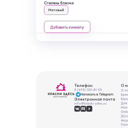
Степень блеска
Матовый
Добавить комнату
Телефон
О 
8 (495) 120-81-55
О н
Написать в Telegram
Бре
Электронная почта
Вак
Для
info@kraski-zdes.ru
Маг
Опл
Дос
Акц
Пом