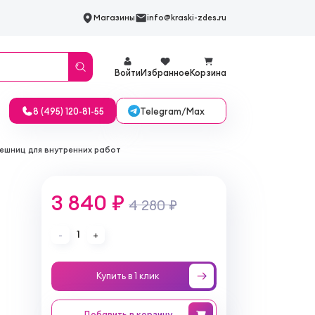
Магазины
info@kraski-zdes.ru
Войти
Избранное
Корзина
Telegram/Max
8 (495) 120-81-55
лешниц для внутренних работ
3 840 ₽
4 280 ₽
1
-
+
Купить в 1 клик
Добавить
в корзину