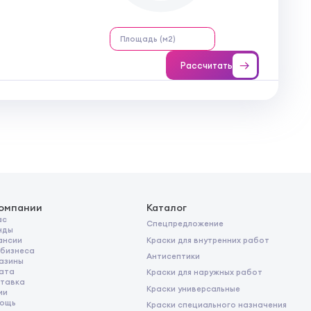
Рассчитать
компании
Каталог
ас
Спецпредложение
нды
Краски для внутренних работ
ансии
 бизнеса
Антисептики
азины
ата
Краски для наружных работ
тавка
Краски универсальные
ии
ощь
Краски специального назначения