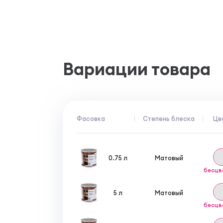
Перед нанесением второго слоя необходи
произвести межслойную шлифовку абразивн
приступить к нанесению материала.
Вариации товара
Фасовка
Степень блеска
Цв
0.75 л
Матовый
бесцв
5 л
Матовый
бесцв