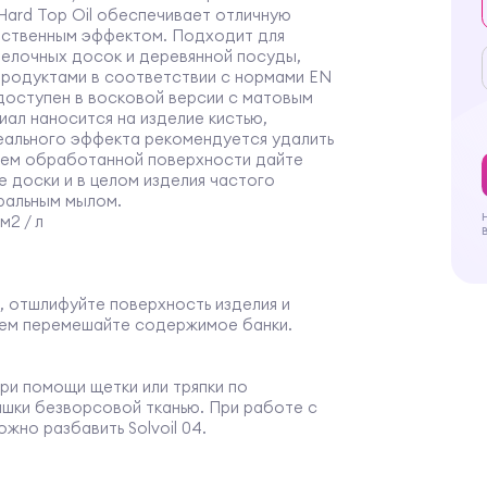
Hard Top Oil обеспечивает отличную
ественным эффектом. Подходит для
делочных досок и деревянной посуды,
продуктами в соответствии с нормами EN
 доступен в восковой версии с матовым
иал наносится на изделие кистью,
еального эффекта рекомендуется удалить
нием обработанной поверхности дайте
 доски и в целом изделия частого
тральным мылом.
2 / л
, отшлифуйте поверхность изделия и
ием перемешайте содержимое банки.
ри помощи щетки или тряпки по
лишки безворсовой тканью. При работе с
жно разбавить Solvoil 04.