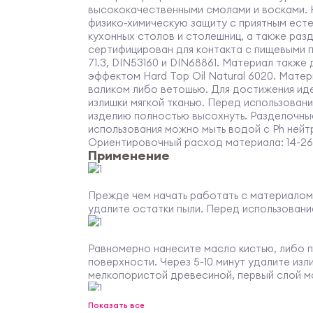
высококачественными смолами и восками. 
физико-химическую защиту с приятным ест
кухонных столов и столешниц, а также раз
сертифицирован для контакта с пищевыми 
71.3, DIN53160 и DIN68861. Материал также
эффектом Hard Top Oil Natural 6020. Матер
валиком либо ветошью. Для достижения ид
излишки мягкой тканью. Перед использова
изделию полностью высохнуть. Разделочные
использования можно мыть водой с Ph ней
Ориентировочный расход материала: 14-26м
Применение
Прежде чем начать работать с материалом
удалите остатки пыли. Перед использован
Равномерно нанесите масло кистью, либо п
поверхности. Через 5-10 минут удалите из
мелкопористой древесиной, первый слой мо
Показать все