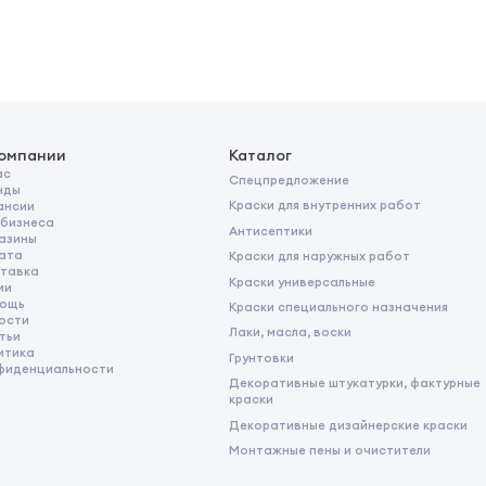
компании
Каталог
ас
Спецпредложение
нды
Краски для внутренних работ
ансии
 бизнеса
Антисептики
азины
ата
Краски для наружных работ
тавка
Краски универсальные
ии
ощь
Краски специального назначения
ости
Лаки, масла, воски
тьи
итика
Грунтовки
фиденциальности
Декоративные штукатурки, фактурные
краски
Декоративные дизайнерские краски
Монтажные пены и очистители