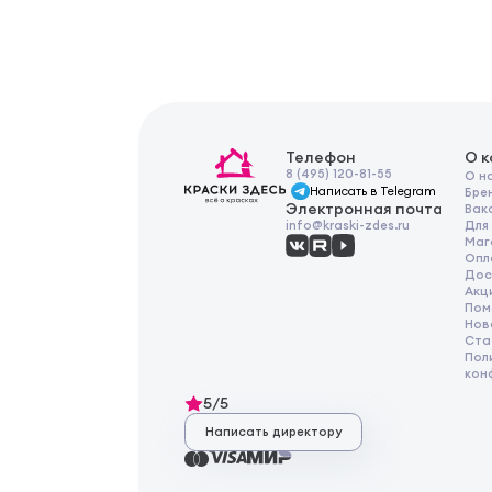
Телефон
О 
8 (495) 120-81-55
О н
Написать в Telegram
Бре
Электронная почта
Вак
Для
info@kraski-zdes.ru
Маг
Опл
Дос
Акц
Пом
Нов
Ста
Пол
кон
5/5
Написать директору