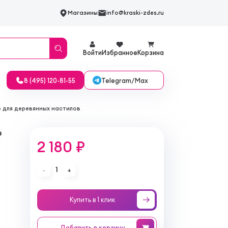
Магазины
info@kraski-zdes.ru
Войти
Избранное
Корзина
Telegram/Max
8 (495) 120-81-55
 для деревянных настилов
о
2 180 ₽
1
-
+
Купить в 1 клик
Добавить
в корзину