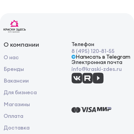
пластикового шпателя, удалить грязь и остатки
покрытия, затем смыть остатки струей воды и
хорошо просушить поверхность. Необходимо
убедиться, что поверхность, после применения
Exterior Wood Cleaner, тщательно промыта и все
действующие органические вещества удалены.
Характеристики
О компании
Телефон
внешний вид жидкость
прозрачный
8 (495) 120-81-55
Написать в Telegram
без запаха
О нас
Электронная почта
уровень pH 2,0 ± 0,5
Бренды
info@kraski-zdes.ru
плотность 1,0 ± 0,1 кг/л
габариты 13 х 7.5 х 16
Вакансии
Для бизнеса
Магазины
Оплата
Доставка