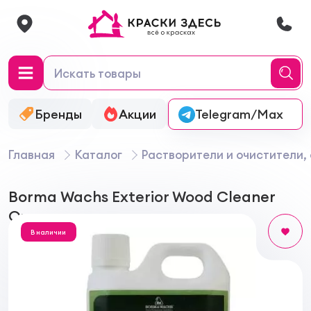
Бренды
Акции
Онлайн-колеровка
Telegram/Max
Главная
Каталог
Растворители и очистители,
Borma Wachs Exterior Wood Cleaner
Очиститель для древесины
В наличии