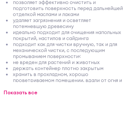
позволяет эффективно очистить и
подготовить поверхность перед дальнейшей
отделкой маслами и лаками
удаляет загрязнения и осветляет
потемневшую древесину
идеально подходит для очищения напольных
покрытий, настилов и сайдинга
подходит как для чистки вручную, так и для
механической чистки, с последующим
промыванием поверхности<
не вреден для растений и животных
держать контейнер плотно закрытым
хранить в прохладном, хорошо
проветриваемом помещении, вдали от огня и
прямых солнечных лучей
Показать все
перед использованием хорошо перемешать
беречь от замерзания
Способ применения
Хорошо перемешать. С помощью кисти обильно
нанести очиститель на поверхность, подождать
несколько минут для воздействия. С помощью