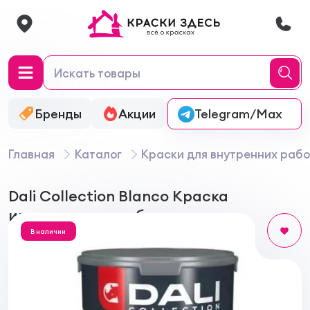
Бренды
Акции
Онлайн-колеровка
Telegram/Max
Главная
Каталог
Краски для внутренних рабо
Dali Collection Blanco Краска
интерьерная глубокоматовая
В наличии