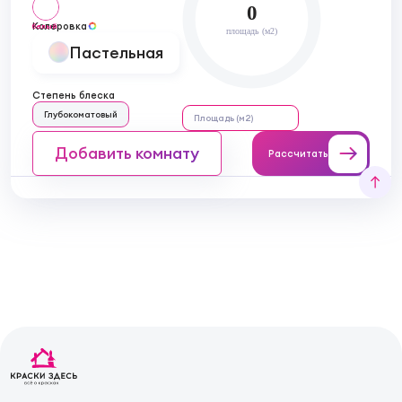
0
Колеровка
белый
площадь (м2)
Пастельная
Степень блеска
Глубокоматовый
Добавить комнату
Рассчитать