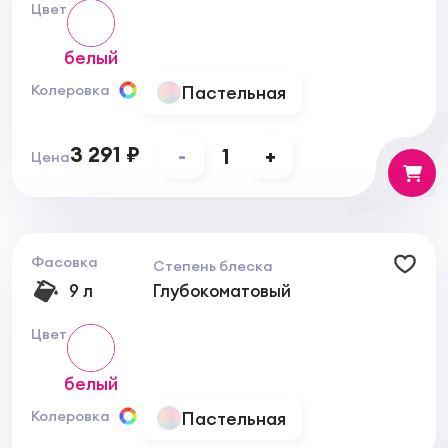
Цвет
блеска покрытия.
белый
Пастельная
Колеровка
3 291 ₽
-
1
+
Цена
Фасовка
Степень блеска
9 л
Глубокоматовый
Цвет
белый
Пастельная
Колеровка