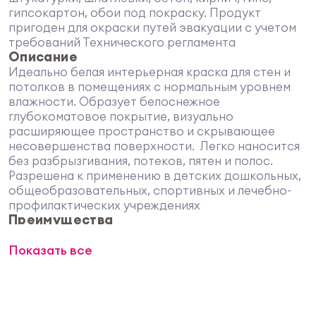
гипсокартон, обои под покраску. Продукт
пригоден для окраски путей эвакуации с учетом
требований Технического регламента
Описание
Идеально белая интерьерная краска для стен и
потолков в помещениях с нормальным уровнем
влажности. Образует белоснежное
глубокоматовое покрытие, визуально
расширяющее пространство и скрывающее
несовершенства поверхности. Легко наносится
без разбрызгивания, потеков, пятен и полос.
Разрешена к применению в детских дошкольных,
общеобразовательных, спортивных и лечебно-
профилактических учреждениях
Преимущества
Идеально белый цвет
Показать все
Не желтеет и не теряет цвет
Тиксотропная, равномерно распределяется,
обеспечивая экономичный расход
Глубокоматовый блеск
Выдерживает легкую влажную уборку