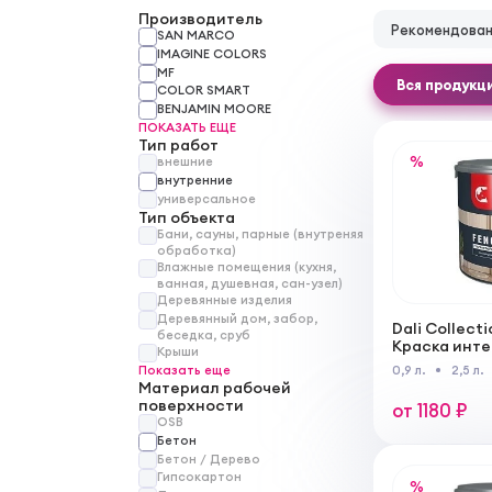
Производитель
Рекомендова
SAN MARCO
IMAGINE COLORS
MF
Вся продукц
COLOR SMART
BENJAMIN MOORE
ПОКАЗАТЬ ЕЩЕ
Тип работ
%
внешние
внутренние
универсальное
Тип объекта
Бани, сауны, парные (внутреняя
обработка)
Влажные помещения (кухня,
ванная, душевная, сан-узел)
Деревянные изделия
Деревянный дом, забор,
Dali Collect
беседка, сруб
Краска инт
Крыши
ультрастой
Показать еще
0,9 л.
2,5 л.
Материал рабочей
поверхности
от 1180 ₽
OSB
Бетон
Бетон / Дерево
Гипсокартон
%