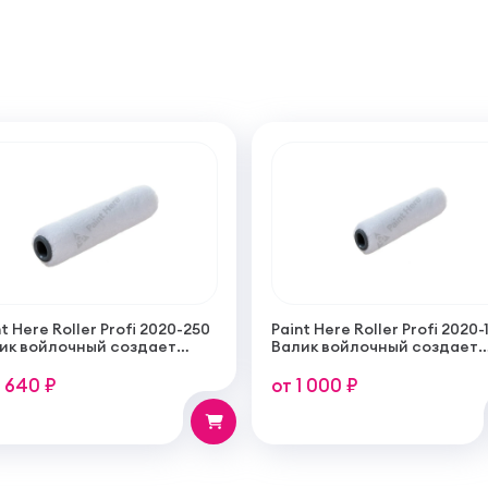
t Here Roller Profi 2020-250
Paint Here Roller Profi 2020-
ик войлочный создает
Валик войлочный создает
кую гладкую структуру
тонкую гладкую структуру
рытия 250мм
покрытия 100мм
1 640 ₽
от 1 000 ₽