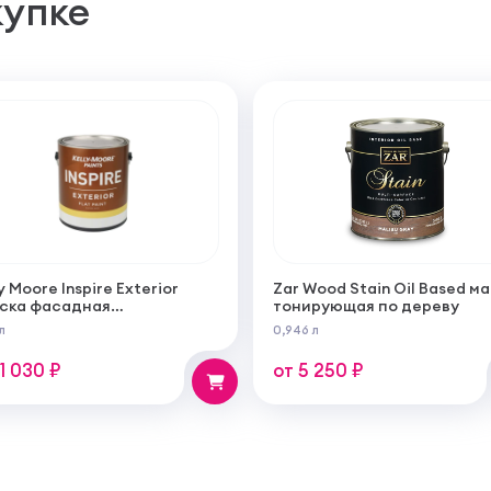
купке
y Moore Inspire Exterior
Zar Wood Stain Oil Based м
ска фасадная
тонирующая по дереву
огрунтующаяся
л
0,946 л
ерукрывистая ультра
овая
11 030 ₽
от 5 250 ₽