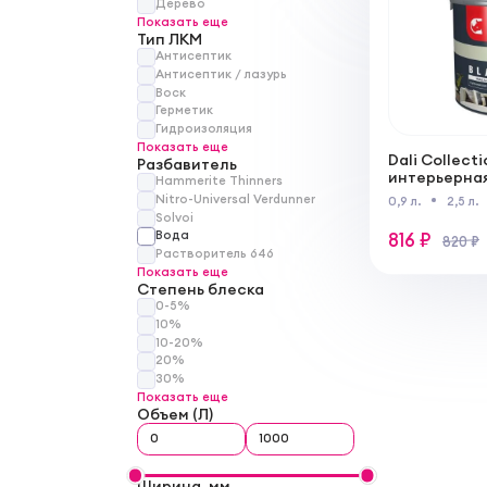
Дерево
Показать еще
Тип ЛКМ
Антисептик
Антисептик / лазурь
Воск
Герметик
Гидроизоляция
Показать еще
Dali Collect
Разбавитель
интерьерна
Hammerite Thinners
Nitro-Universal Verdunner
0,9 л.
2,5 л.
Solvoi
Вода
816 ₽
820 ₽
Растворитель 646
Показать еще
Степень блеска
0-5%
10%
10-20%
20%
30%
Показать еще
Объем (Л)
Ширина, мм