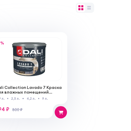
%
li Collection Lavado 7 Краска
ля влажных помещений
кстрапрочная
9 л.
2,5 л.
4,2 л.
9 л.
94 ₽
800 ₽