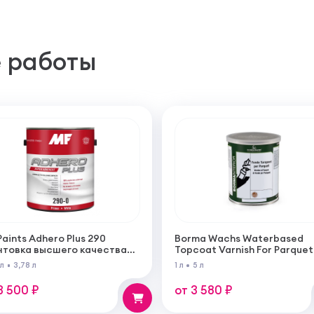
 работы
Paints Adhero Plus 290
Borma Wachs Waterbased
нтовка высшего качества
Topcoat Varnish For Parquet
100% акрилового латекса
Грунт для паркета на водн
 л
3,78 л
1 л
5 л
 внутренних и наружных
основе для внутренних ра
от
3 500 ₽
от 3 580 ₽