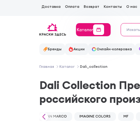
Доставка
Оплата
Возврат
Контакты
О нас
Каталог
Бренды
Акции
Онлайн-колеровка
Главная
Каталог
Dali_collection
Dali Collection П
российского прои
SAN MARCO
IMAGINE COLORS
MF