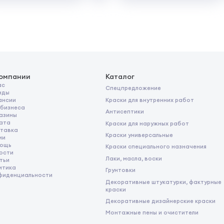
компании
Каталог
ас
Спецпредложение
нды
Краски для внутренних работ
ансии
 бизнеса
Антисептики
азины
ата
Краски для наружных работ
тавка
Краски универсальные
ии
ощь
Краски специального назначения
ости
Лаки, масла, воски
тьи
итика
Грунтовки
фиденциальности
Декоративные штукатурки, фактурные
краски
Декоративные дизайнерские краски
Монтажные пены и очистители