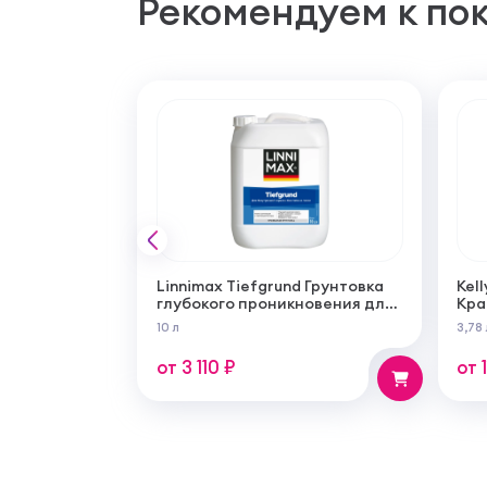
Рекомендуем к по
Linnimax Tiefgrund Грунтовка
Kell
глубокого проникновения для
Кра
внутренних и наружных работ
сам
10 л
3,78 
суп
мат
от 3 110 ₽
от 