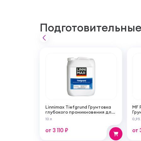
Подготовительные
Linnimax Tiefgrund Грунтовка
MF 
глубокого проникновения для
Гру
внутренних и наружных работ
из 
10 л
0,95
для
раб
от 3 110 ₽
от 