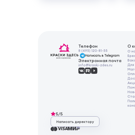
Телефон
О 
8 (495) 120-81-55
О н
Написать в Telegram
Бре
Электронная почта
Вак
Для
info@kraski-zdes.ru
Маг
Опл
Дос
Акц
Пом
Нов
Ста
Пол
кон
5/5
Написать директору