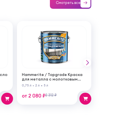
Смотреть все
асло
Hammerite / Topgrade Краска
для металла с молотковым
эффектом
0,75 л
2 л
5 л
от 2 080 ₽
2 312 ₽