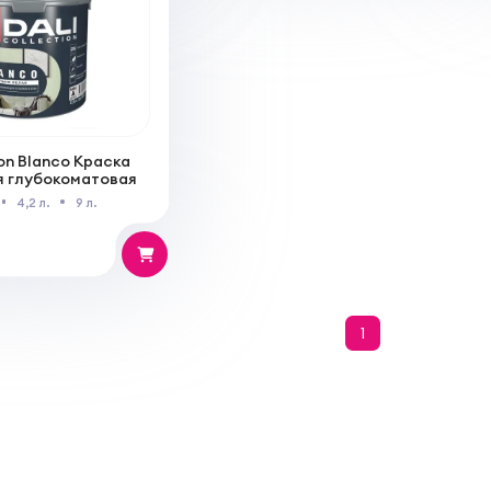
ion Blanco Краска
я глубокоматовая
4,2 л.
9 л.
1