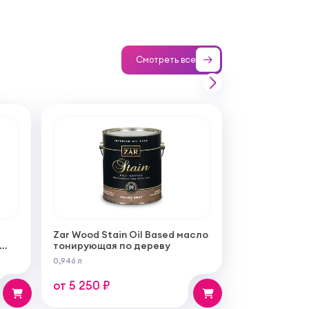
Смотреть все
Zar Wood Stain Oil Based масло
тонирующая по дереву
ой
0,946 л
бот
от 5 250 ₽