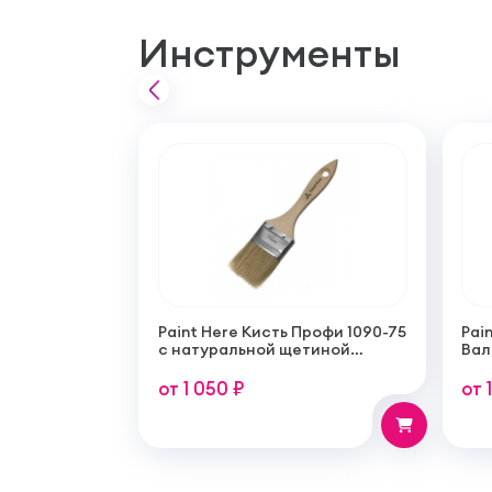
Инструменты
Paint Here Кисть Профи 1090-75
Pain
с натуральной щетиной
Вал
плоская 75мм
тон
пок
от 1 050 ₽
от 