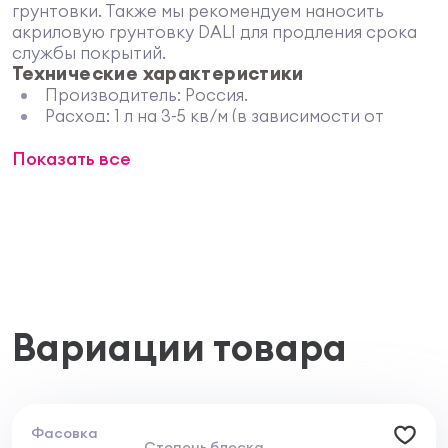
грунтовки. Также мы рекомендуем наносить
акриловую грунтовку DALI для продления срока
службы покрытий.
Технические характеристики
Производитель: Россия.
Расход: 1 л на 3-5 кв/м (в зависимости от
структуры и качества обрабатываемой
Показать все
поверхности).
Нанесение: кистью, валиком,
краскораспылителем.
Время высыхания: полное высыхание - 3-4
часа, при комнатной температуре + 20°C и
относительной влажности воздуха менее 80
%. Нанесение финишных покрытий возможно
через 24 ч.
Рекомендуется наносить при температуре от
Вариации товара
+10°С до +35°С.
Цвет: бледно-розовый.
Разбавитель: не рекомендуется.
Область применения
Адгезионная грунтовка Бетон-контакт DALI
Фасовка
Степень блеска