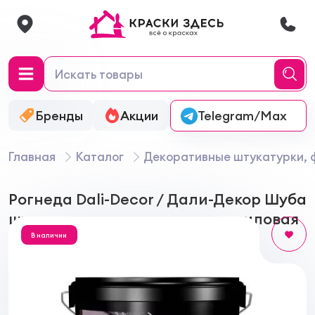
Бренды
Акции
Онлайн-колеровка
Telegram/Max
Главная
Каталог
Декоративные штукатурки, 
Рогнеда Dali-Decor / Дали-Декор Шуба
штукатурка декоративная акриловая
В наличии