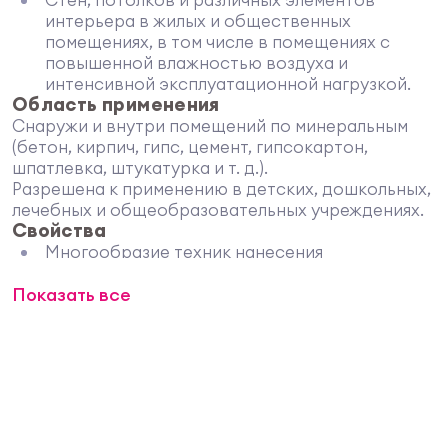
интерьера в жилых и общественных
помещениях, в том числе в помещениях с
повышенной влажностью воздуха и
интенсивной эксплуатационной нагрузкой.
Область применения
Снаружи и внутри помещений по минеральным
(бетон, кирпич, гипс, цемент, гипсокартон,
шпатлевка, штукатурка и т. д.).
Разрешена к применению в детских, дошкольных,
лечебных и общеобразовательных учреждениях.
Свойства
Многообразие техник нанесения
Атмосферостойкое покрытие, выдерживает
Показать все
сезонные колебания температур от -40° до
+50°С
Скрывает дефекты и неровности
поверхности
Устойчиво к выгоранию, не разрушается под
воздействием УФ-излучения
Большой выбор светостойких цветов
Выдерживает влажную уборку с применением