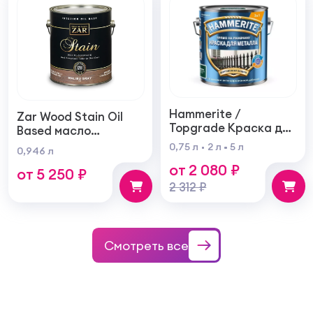
Hammerite /
Zar Wood Stain Oil
Topgrade Краска для
Based масло
металла с
тонирующая по
0,75 л
2 л
5 л
0,946 л
молотковым
дереву
от 2 080 ₽
эффектом
от 5 250 ₽
2 312 ₽
Смотреть все