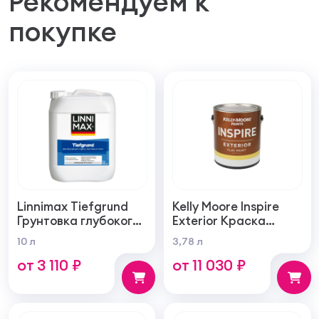
Рекомендуем к
покупке
Linnimax Tiefgrund
Kelly Moore Inspire
Грунтовка глубокого
Exterior Краска
проникновения для
фасадная
10 л
3,78 л
внутренних и
самогрунтующаяся
от 3 110 ₽
от 11 030 ₽
наружных работ
суперукрывистая
ультра матовая