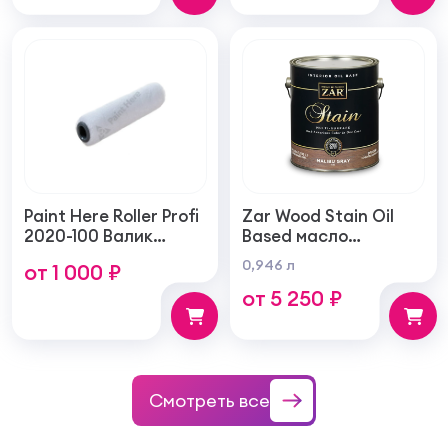
Paint Here Roller Profi
Zar Wood Stain Oil
2020-100 Валик
Based масло
войлочный создает
тонирующая по
0,946 л
от 1 000 ₽
тонкую гладкую
дереву
от 5 250 ₽
структуру покрытия
100мм
Смотреть все