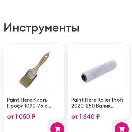
Инструменты
Paint Here Кисть
Paint Here Roller Profi
Профи 1090-75 с
2020-250 Валик
натуральной
войлочный создает
от 1 050 ₽
от 1 640 ₽
щетиной плоская
тонкую гладкую
75мм
структуру покрытия
250мм