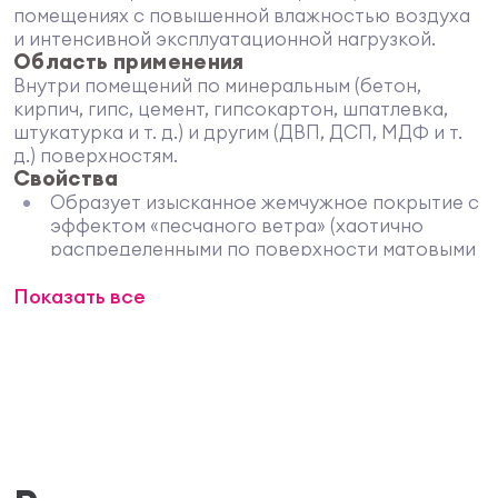
помещениях с повышенной влажностью воздуха
и интенсивной эксплуатационной нагрузкой.
Область применения
Внутри помещений по минеральным (бетон,
кирпич, гипс, цемент, гипсокартон, шпатлевка,
штукатурка и т. д.) и другим (ДВП, ДСП, МДФ и т.
д.) поверхностям.
Свойства
Образует изысканное жемчужное покрытие с
эффектом «песчаного ветра» (хаотично
распределенными по поверхности матовыми
участками мелких песчинок
Показать все
Позволяет создавать индивидуальный
неповторимый рисунок
Устойчива к механическим воздействиям и
загрязнениям
Выдерживает влажную уборку с применением
моющих средств
Легко наносится, не требует специальных
малярных навыков.
Технические характеристики