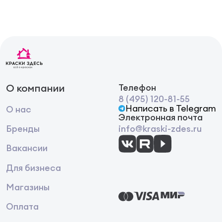
температуре окружающего воздуха и
поверхности не ниже +10°С кистью с жестким
ворсом в 1 слой хаотичными круговыми или
направленными движениями, создавая желаемый
рисунок.
Поверхность обрабатывать небольшими
участками (1-2 м2), оставляя неровные края,
обработку каждого следующего участка
начинать до подсыхания предыдущего
О компании
Телефон
8 (495) 120-81-55
Написать в Telegram
О нас
Электронная почта
Бренды
info@kraski-zdes.ru
Вакансии
Для бизнеса
Магазины
Оплата