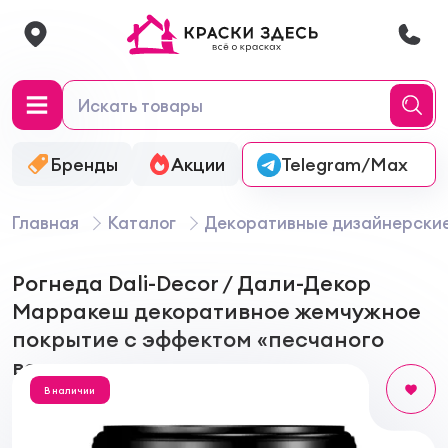
Бренды
Акции
Онлайн-колеровка
Telegram/Max
Главная
Каталог
Декоративные дизайнерски
Рогнеда Dali-Decor / Дали-Декор
Марракеш декоративное жемчужное
покрытие с эффектом «песчаного
ветра»
В наличии