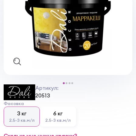
Артикул:
20513
Фасовка
3 кг
6 кг
2.5-3 кв.м/л
2.5-3 кв.м/л
Сколько мне нужно краски?