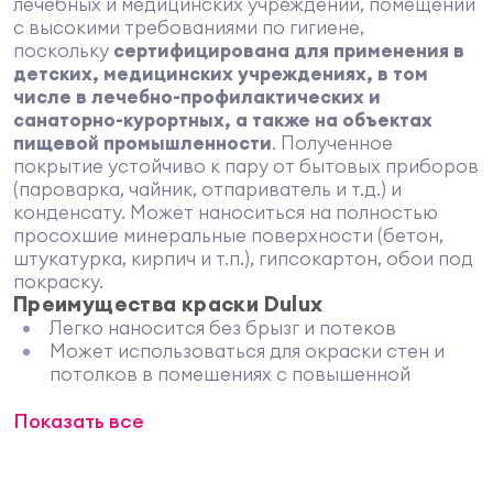
лечебных и медицинских учреждений, помещений
с высокими требованиями по гигиене,
поскольку
сертифицирована для применения в
детских, медицинских учреждениях, в том
числе в лечебно-профилактических и
санаторно-курортных, а также на объектах
пищевой промышленности
. Полученное
покрытие устойчиво к пару от бытовых приборов
(пароварка, чайник, отпариватель и т.д.) и
конденсату. Может наноситься на полностью
просохшие минеральные поверхности (бетон,
штукатурка, кирпич и т.п.), гипсокартон, обои под
покраску.
Преимущества краски Dulux
Легко наносится без брызг и потеков
Может использоваться для окраски стен и
потолков в помещениях с повышенной
эксплуатационной нагрузкой
Показать все
Обладает нейтральным запахом
Легко разравнивается на поверхности
Отмечена Зеленым знаком Fresh Air, что
гарантирует содержание летучих