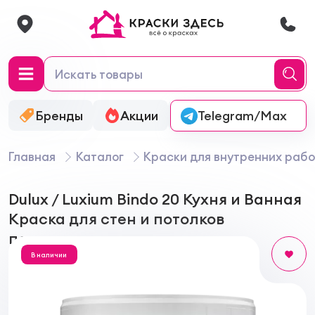
Бренды
Акции
Онлайн-колеровка
Telegram/Max
Главная
Каталог
Краски для внутренних рабо
Dulux / Luxium Bindo 20 Кухня и Ванная
Краcка для стен и потолков
полуматовая
В наличии