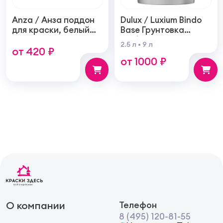
Anza / Анза поддон
Dulux / Luxium Bindo
для краски, белый
Base Грунтовка
пластиковый
глубокого
2.5 л
•
9 л
от 420 ₽
проникновения для
от 1000 ₽
внутренних и
наружных работ
О компании
Телефон
8 (495) 120-81-55