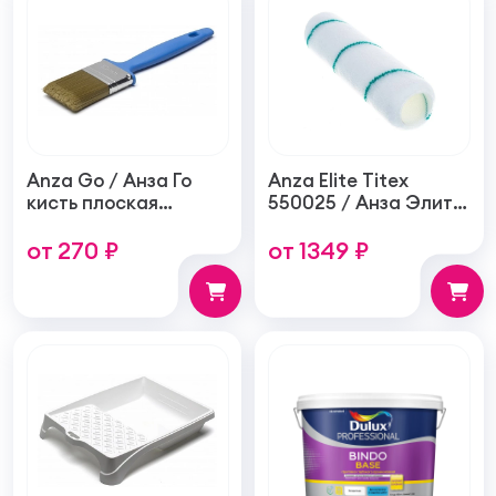
Anza Go / Анза Го
Anza Elite Titex
кисть плоская
550025 / Анза Элит
универсальная,
Титекс валик,
от 270 ₽
от 1349 ₽
синтетическая
средняя гладкость,
зеленый