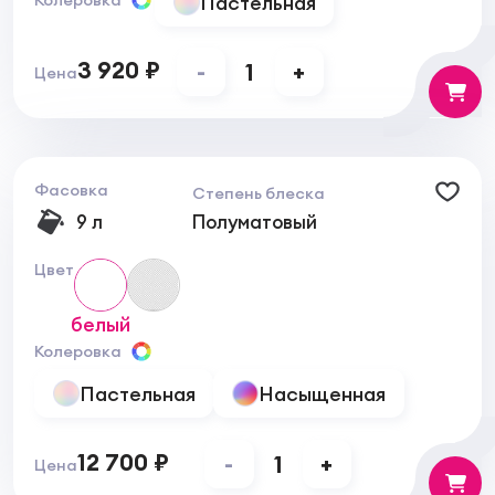
Пастельная
Рекомендуемое количество слоев
: 2.
3 920 ₽
-
1
+
Цена
Фасовка
Степень блеска
9 л
Полуматовый
Цвет
белый
Колеровка
Пастельная
Насыщенная
12 700 ₽
-
1
+
Цена