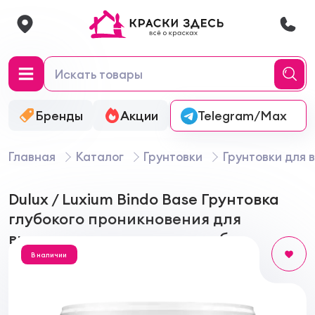
Бренды
Акции
Онлайн-колеровка
Telegram/Max
Главная
Каталог
Грунтовки
Грунтовки для 
Dulux / Luxium Bindo Base Грунтовка
глубокого проникновения для
внутренних и наружных работ
В наличии