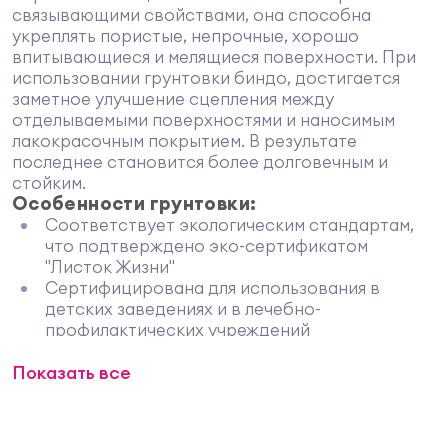
связывающими свойствами, она способна
укреплять пористые, непрочные, хорошо
впитывающиеся и мелящиеся поверхности. При
использовании грунтовки биндо, достигается
заметное улучшение сцепления между
отделываемыми поверхностями и наносимым
лакокрасочным покрытием. В результате
последнее становится более долговечным и
стойким.
Особенности грунтовки:
Соответствует экологическим стандартам,
что подтверждено эко-сертификатом
"Листок Жизни"
Сертифицирована для использования в
детских заведениях и в лечебно-
профилактических учреждений
Изготовлена на водной основе, не содержит
Показать все
вредных и токсичных добавок
Входит в систему покрытий Dulux PROF, куда
также включена финишная шпатлевка DULUX
MAXI и дисперсионные краски BINDO