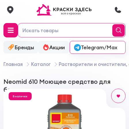
Бренды
Акции
Онлайн-колеровка
Telegram/Max
Главная
Каталог
Растворители и очистители,
Neomid 610 Моющее средство для
бань и саун
В наличии