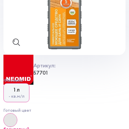
Артикул:
57701
Фасовка
1 л
- кв.м/л
Готовый цвет