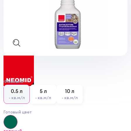
Фасовка
0.5 л
5 л
10 л
- кв.м/л
- кв.м/л
- кв.м/л
Готовый цвет