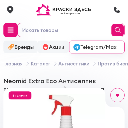
Бренды
Акции
Онлайн-колеровка
Telegram/Max
Главная
Каталог
Антисептики
Против био
Neomid Extra Eco Антисептик
трудновымываемый для дерева
В наличии