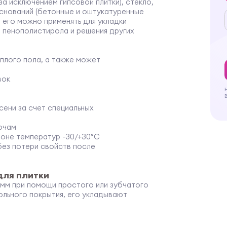
за исключением гипсовой плитки), стекло,
оснований (бетонные и оштукатуренные
е его можно применять для укладки
з пенополистирола и решения других
плого пола, а также может
вок
сени за счет специальных
лочам
зоне температур -30/+30°С
без потери свойств после
для плитки
 мм при помощи простого или зубчатого
ольного покрытия, его укладывают
. Далее осуществляют прикатывание. К
нее, чем высохнет клей (не менее 48