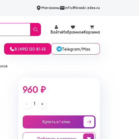
Магазины
info@kraski-zdes.ru
Войти
Избранное
Корзина
Telegram/Max
8 (495) 120-81-55
олов
960 ₽
1
-
+
Купить в 1 клик
Добавить
в корзину