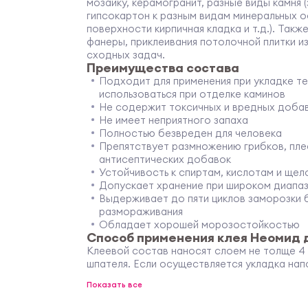
мозаику, керамогранит, разные виды камня (
гипсокартон к разным видам минеральных 
поверхности кирпичная кладка и т.д.). Такж
фанеры, приклеивания потолочной плитки и
сходных задач.
Преимущества состава
Подходит для применения при укладке те
использоваться при отделке каминов
Не содержит токсичных и вредных доба
Не имеет неприятного запаха
Полностью безвреден для человека
Препятствует размножению грибков, пле
антисептических добавок
Устойчивость к спиртам, кислотам и ще
Допускает хранение при широком диапа
Выдерживает до пяти циклов заморозки 
размораживания
Обладает хорошей морозостойкостью
Способ применения клея Неомид 
Клеевой состав наносят слоем не толще 4
шпателя. Если осуществляется укладка нап
непосредственно на сырой клеевой состав
Показать все
обработке стыков и швов приступают не ра
часов).