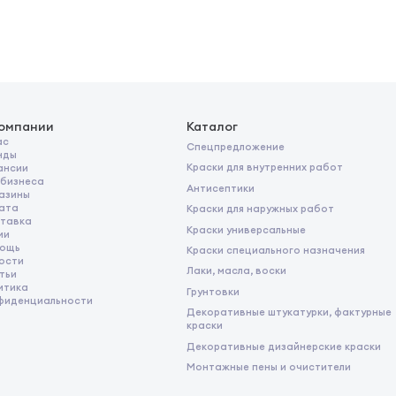
сли склеиваемые материалы подвергаются
 допускающих возможность
ести обработку влагостойким герметиком
 наносят клей и прижимают на 5-10 секунд
только после высыхания клея. Оно может
и количества клея, впитывающей
компании
Каталог
.
ас
Спецпредложение
нды
Краски для внутренних работ
ансии
 бизнеса
Антисептики
азины
ата
Краски для наружных работ
тавка
Краски универсальные
ии
ощь
Краски специального назначения
ости
Лаки, масла, воски
тьи
итика
Грунтовки
фиденциальности
Декоративные штукатурки, фактурные
краски
Декоративные дизайнерские краски
Монтажные пены и очистители