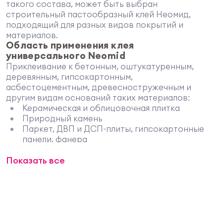
такого состава, может быть выбран
строительный пастообразный клей Неомид,
подходящий для разных видов покрытий и
материалов.
Область применения клея
универсального Neomid
Приклеивание к бетонным, оштукатуренным,
деревянным, гипсокартонным,
асбестоцементным, древесностружечным и
другим видам оснований таких материалов:
Керамическая и облицовочная плитка
Природный камень
Паркет, ДВП и ДСП-плиты, гипсокартонные
панели, фанера
Пенополистирольная плитка
Показать все
Линолеум, ковролин на любой основе
Стекло, зеркала
Дополнительно состав можно использовать для
заделки трещин и стыков, устранения
неровностей и дефектов. Допускается
применение внутри любых помещений, за