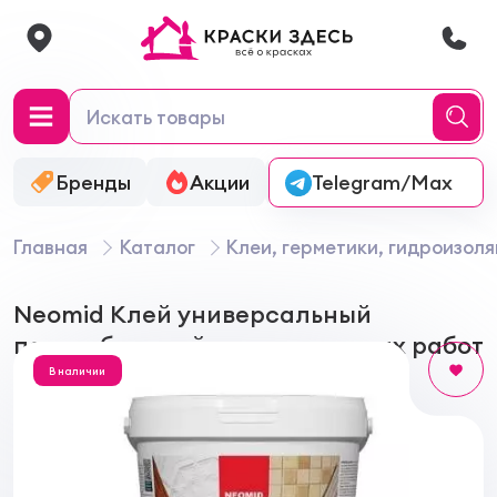
Бренды
Акции
Онлайн-колеровка
Telegram/Max
Главная
Каталог
Клеи, герметики, гидроизол
Neomid Клей универсальный
пастообразный для внутренних работ
В наличии