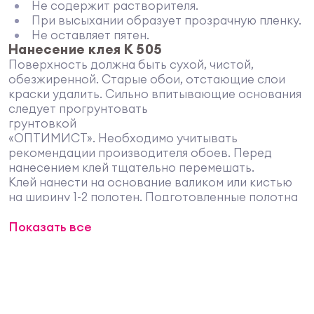
Не содержит растворителя.
При высыхании образует прозрачную пленку.
Не оставляет пятен.
Нанесение клея К 505
Поверхность должна быть сухой, чистой,
обезжиренной. Старые обои, отстающие слои
краски удалить. Сильно впитывающие основания
следует прогрунтовать
грунтовкой
«ОПТИМИСТ». Необходимо учитывать
рекомендации производителя обоев. Перед
нанесением клей тщательно перемешать.
Клей нанести на основание валиком или кистью
на ширину 1-2 полотен. Подготовленные полотна
обоев наложить на основание не позже 10 минут.
Показать все
Прокатать поверхность приклеиваемых обоев
чистым валиком. Дать клею просохнуть в течение
24 часов.
Свойства.
Практически без запаха, нетоксичный,
пожаровзрывобезопасный, экологически
безопасный материал.