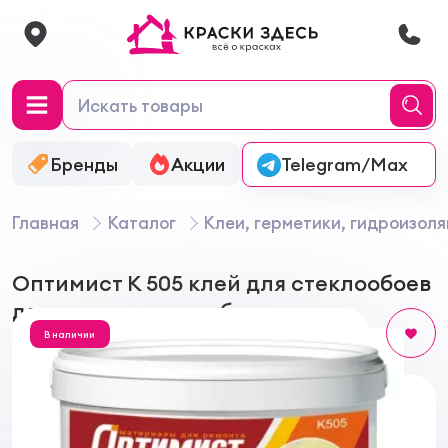
Бренды
Акции
Онлайн-колеровка
Telegram/Max
Главная
Каталог
Клеи, герметики, гидроизол
Оптимист К 505 клей для стеклообоев
для внутренних работ
В наличии