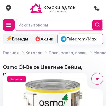
Бренды
Акции
Онлайн-колеровка
Telegram/Max
Главная
Каталог
Лаки, масла, воски
Масла
Osmo Öl-Beize Цветные Бейцы,
пропитка на масляной основе
В наличии