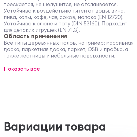
трескается, не шелушится, не отслаивается.
Устойчиво к воздействию пятен от воды, вина,
пива, колы, кофе, чая, соков, молока (EN 12720).
Устойчиво к слюне и поту (DIN 53160). Подходит
для детских игрушек (EN 71.3).
Область применения
Все типы деревянных полов, например: массивная
доска, паркетная доска, паркет, OSB и пробка, а
также лестницы и мебельные поверхности.
Подготовка поверхности
Показать все
Поверхность древесины должна быть чистой,
сухой (макс. влажность для лиственницы 15%, для
других пород макс. влажность 18%) и не мерзлой.
Старые открыто-пористые краски очистить от
пыли и грязи. Старые лакокрасочные покрытия
удалить. Небольшие трещины, швы или отверстия
выровнять Osmo-шпатлевкой для древесины
Holzpaste.
Поверхность древесины тщательно
Вариации товара
отшлифовать. Сначала шлифовать грубой
наждачной бумагой. Финишное шлифование