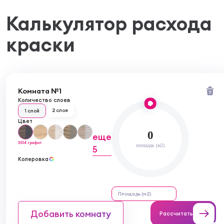
Калькулятор расхода
краски
Комната №1
Количество слоев
2 слоя
1 слой
Цвет
0
еще
3514 графит
площадь (м2)
5
Колеровка
Добавить комнату
Рассчитать