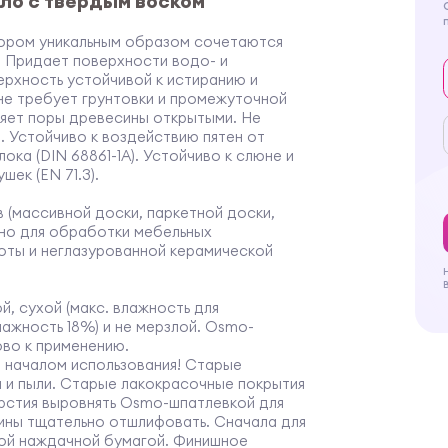
сло с твердым воском
тором уникальным образом сочетаются
. Придает поверхности водо- и
ерхность устойчивой к истиранию и
 не требует грунтовки и промежуточной
ляет поры древесины открытыми. Не
. Устойчиво к воздействию пятен от
олока (DIN 68861-1A). Устойчиво к слюне и
шек (EN 71.3).
 (массивной доски, паркетной доски,
ано для обработки мебельных
оты и неглазурованной керамической
, сухой (макс. влажность для
лажность 18%) и не мерзлой. Osmo-
ово к применению.
д началом использования! Старые
и и пыли. Старые лакокрасочные покрытия
ерстия выровнять Osmo-шпатлевкой для
ины тщательно отшлифовать. Сначала для
бой наждачной бумагой. Финишное