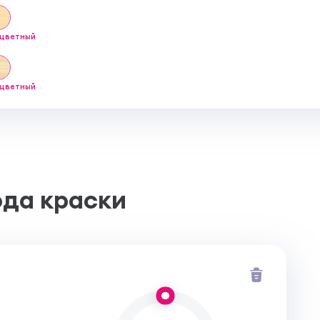
сцветный
сцветный
ода краски