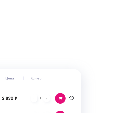
Цена
Кол-во
2 830 ₽
1
-
+