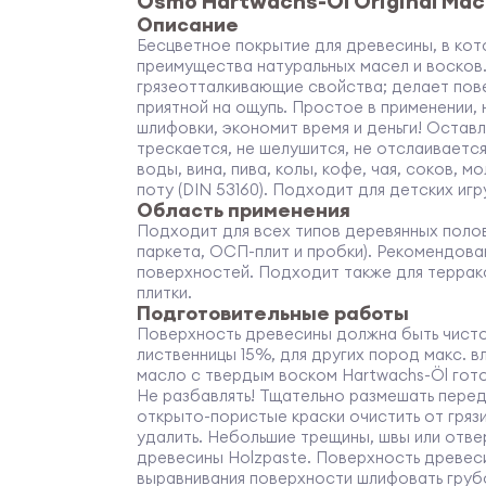
Osmo Hartwachs-Öl Original Ма
Описание
Бесцветное покрытие для древесины, в ко
преимущества натуральных масел и восков
грязеотталкивающие свойства; делает пов
приятной на ощупь. Простое в применении,
шлифовки, экономит время и деньги! Остав
трескается, не шелушится, не отслаивается
воды, вина, пива, колы, кофе, чая, соков, м
поту (DIN 53160). Подходит для детских игру
Область применения
Подходит для всех типов деревянных полов
паркета, ОСП-плит и пробки). Рекомендов
поверхностей. Подходит также для террак
плитки.
Подготовительные работы
Поверхность древесины должна быть чистой
лиственницы 15%, для других пород макс. в
масло с твердым воском Hartwachs-Öl гот
Не разбавлять! Тщательно размешать пере
открыто-пористые краски очистить от гряз
удалить. Небольшие трещины, швы или отв
древесины Holzpaste. Поверхность древес
выравнивания поверхности шлифовать гру