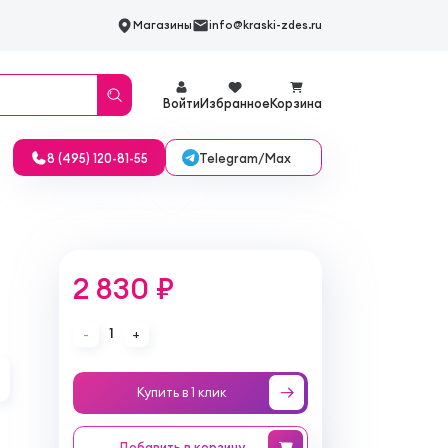
Магазины
info@kraski-zdes.ru
Войти
Избранное
Корзина
Telegram/Max
8 (495) 120-81-55
2 830 ₽
1
-
+
Купить в 1 клик
Добавить
в корзину