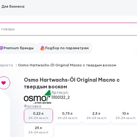
Для бизнеса
Premium бренды
Подбор по параметрам
паркета
Osmo Hartwachs-Öl Original Масло с твердым воском
Osmo Hartwachs-Öl Original Масло с
твердым воском
Артикул:
11100122_2
Фасовка
0.22 л
0.75 л
2.5 л
10 л
24-24 кв.м/л
24-24 кв.м/л
24-24 кв.м/л
24-24 кв.м/л
25 л
24-24 кв.м/л