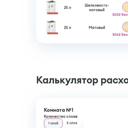
Шелковисто-
25 л
матовый
3032 бе
25 л
Матовый
3062 бе
Калькулятор расх
Комната №1
Количество слоев
2 слоя
1 слой