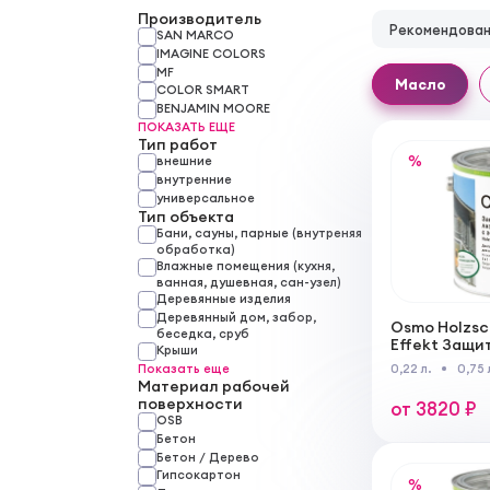
Производитель
Рекомендова
SAN MARCO
IMAGINE COLORS
MF
Масло
COLOR SMART
BENJAMIN MOORE
ПОКАЗАТЬ ЕЩЕ
Тип работ
%
внешние
внутренние
универсальное
Тип объекта
Бани, сауны, парные (внутреняя
обработка)
Влажные помещения (кухня,
ванная, душевная, сан-узел)
Деревянные изделия
Деревянный дом, забор,
Osmo Holzsc
беседка, сруб
Effekt Защи
Крыши
"Эффект ме
Показать еще
0,22 л.
0,75 
Материал рабочей
поверхности
от 3820 ₽
OSB
Бетон
Бетон / Дерево
Гипсокартон
%