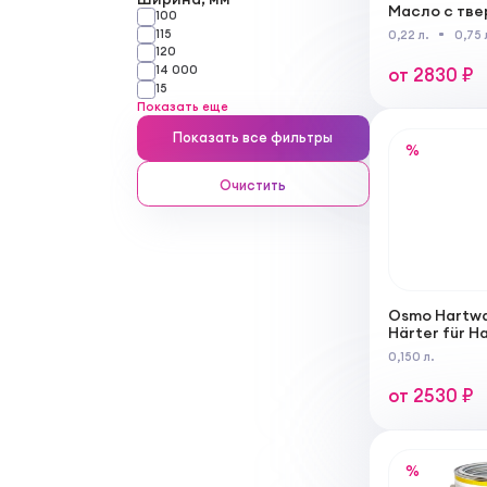
Масло с тве
100
115
0,22 л.
0,75 
120
14 000
от 2830 ₽
15
Показать еще
Показать все фильтры
%
Очистить
Osmo Hartwa
Härter für H
Express Отв
0,150 л.
масла
от 2530 ₽
%