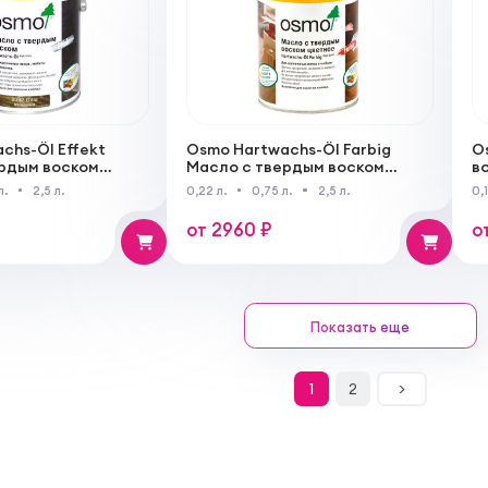
chs-Öl Effekt
Osmo Hartwachs-Öl Farbig
O
рдым воском
Масло с твердым воском
в
ебро / Золото»
цветное
д
л.
2,5 л.
0,22 л.
0,75 л.
2,5 л.
0,
от 2960 ₽
о
Показать еще
1
2
>