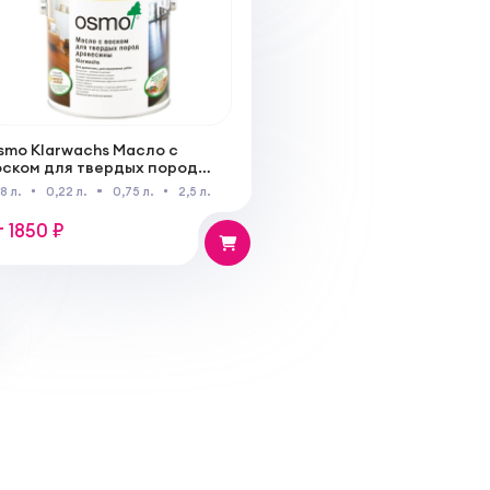
smo Klarwachs Масло с
оском для твердых пород
ревесины
18 л.
0,22 л.
0,75 л.
2,5 л.
т 1850 ₽