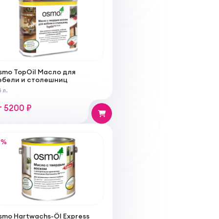
smo TopOil Масло для
ебели и столешниц
 л.
т 5200 ₽
%
smo Hartwachs-Öl Express