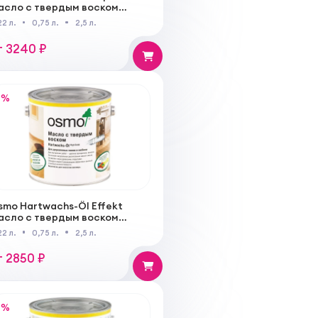
асло с твердым воском
ыстросохнущее
22 л.
0,75 л.
2,5 л.
т 3240 ₽
%
smo Hartwachs-Öl Effekt
асло с твердым воском
Эффект Натур"
22 л.
0,75 л.
2,5 л.
т 2850 ₽
%