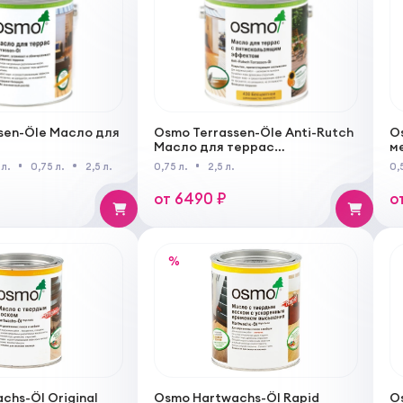
sen-Öle Масло для
Osmo Terrassen-Öle Anti-Rutch
O
Масло для террас
м
антискользящее
 л.
0,75 л.
2,5 л.
0,75 л.
2,5 л.
0,5
от 6490 ₽
о
%
chs-Öl Original
Osmo Hartwachs-Öl Rapid
O