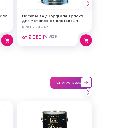
асло
Hammerite / Topgrade Краска
для металла с молотковым
эффектом
0,75 л
2 л
5 л
от 2 080 ₽
2 312 ₽
Смотреть все