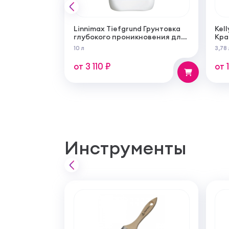
Linnimax Tiefgrund Грунтовка
Kell
глубокого проникновения для
Кра
внутренних и наружных работ
сам
10 л
3,78 
суп
мат
от 3 110 ₽
от 
Инструменты