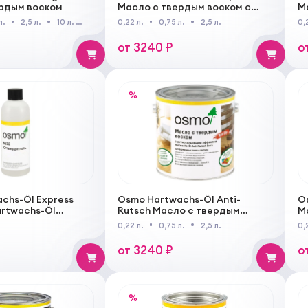
рдым воском
Масло с твердым воском с
М
ускоренным временем
б
л.
2,5 л.
10 л.
25 л.
0,22 л.
0,75 л.
2,5 л.
0,
высыхания
от 3240 ₽
о
%
chs-Öl Express
Osmo Hartwachs-Öl Anti-
O
artwachs-Öl
Rutsch Масло с твердым
М
ердитель для
воском с антискользящим
"
0,22 л.
0,75 л.
2,5 л.
0,
эффектом
от 3240 ₽
о
%