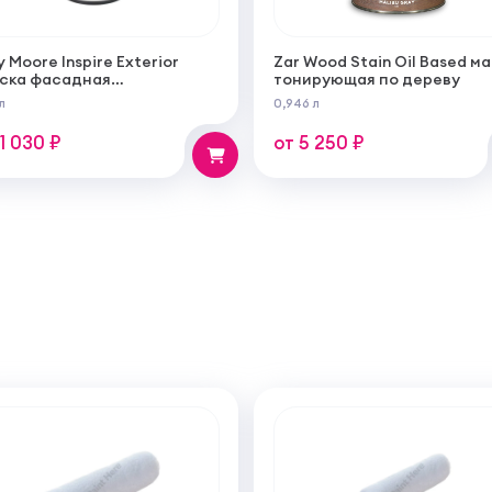
y Moore Inspire Exterior
Zar Wood Stain Oil Based м
ска фасадная
тонирующая по дереву
огрунтующаяся
л
0,946 л
ерукрывистая ультра
овая
11 030 ₽
от 5 250 ₽