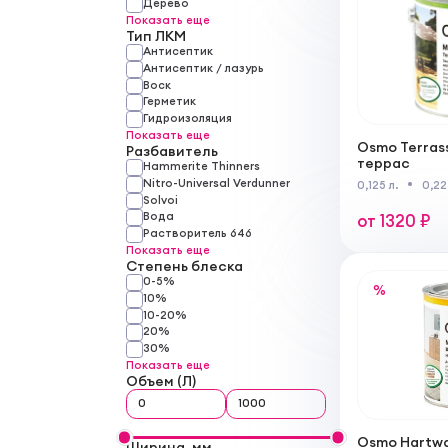
Дерево
Показать еще
Тип ЛКМ
Антисептик
Антисептик / лазурь
Воск
Герметик
Гидроизоляция
Показать еще
Osmo Terras
Разбавитель
террас
Hammerite Thinners
Nitro-Universal Verdunner
0,125 л.
0,22
Solvoi
Вода
от 1320 ₽
Растворитель 646
Показать еще
Степень блеска
0-5%
%
10%
10-20%
20%
30%
Показать еще
Объем (Л)
Osmo Hartwa
Ширина, мм