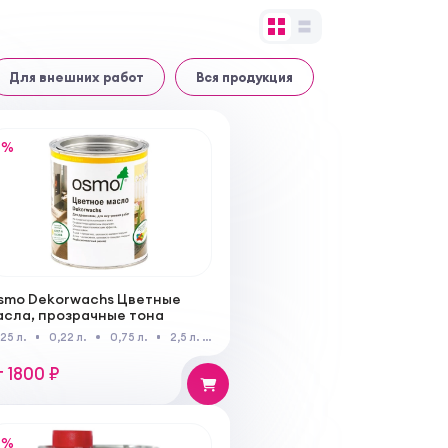
Для внешних работ
Вся продукция
%
smo Dekorwachs Цветные
асла, прозрачные тона
125 л.
0,22 л.
0,75 л.
2,5 л.
25 л.
т 1800 ₽
%