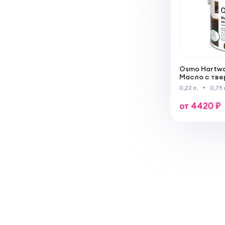
Osmo Hartwa
Масло с тве
Эффект «Сер
0,22 л.
0,75 
от 4420 ₽