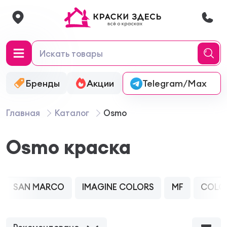
Бренды
Акции
Онлайн-колеровка
Telegram/Max
Главная
Каталог
Osmo
Osmo краска
SAN MARCO
IMAGINE COLORS
MF
COLO