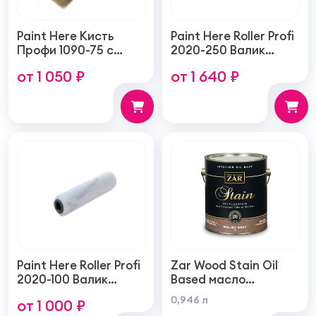
Paint Here Кисть
Paint Here Roller Profi
Профи 1090-75 с
2020-250 Валик
натуральной
войлочный создает
от 1 050 ₽
от 1 640 ₽
щетиной плоская
тонкую гладкую
75мм
структуру покрытия
250мм
Paint Here Roller Profi
Zar Wood Stain Oil
2020-100 Валик
Based масло
войлочный создает
тонирующая по
0,946 л
от 1 000 ₽
тонкую гладкую
дереву