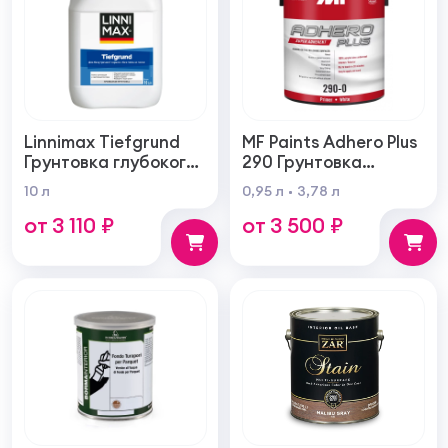
Linnimax Tiefgrund
MF Paints Adhero Plus
Грунтовка глубокого
290 Грунтовка
проникновения для
высшего качества из
10 л
0,95 л
3,78 л
внутренних и
100% акрилового
от 3 110 ₽
от 3 500 ₽
наружных работ
латекса для
внутренних и
наружных работ