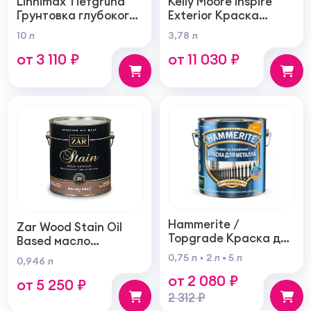
Linnimax Tiefgrund
Kelly Moore Inspire
Грунтовка глубокого
Exterior Краска
проникновения для
фасадная
10 л
3,78 л
внутренних и
самогрунтующаяся
от 3 110 ₽
от 11 030 ₽
наружных работ
суперукрывистая
ультра матовая
Hammerite /
Zar Wood Stain Oil
Topgrade Краска для
Based масло
металла с
тонирующая по
0,75 л
2 л
5 л
0,946 л
молотковым
дереву
от 2 080 ₽
эффектом
от 5 250 ₽
2 312 ₽