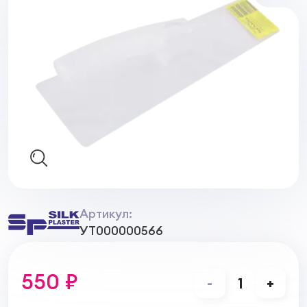
Артикул:
УТ000000566
550 ₽
-
1
+