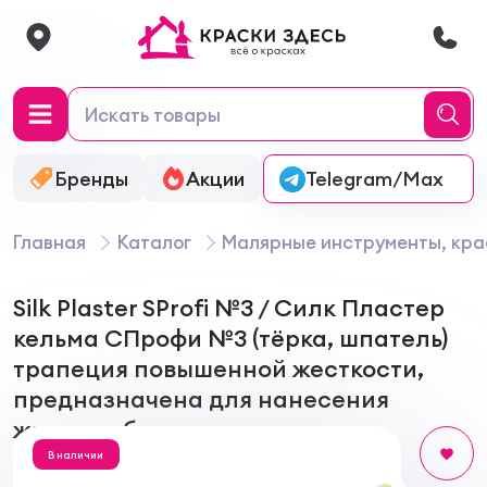
Бренды
Акции
Онлайн-колеровка
Telegram/Max
Главная
Каталог
Малярные инструменты, кра
Silk Plaster SProfi №3 / Силк Пластер
кельма СПрофи №3 (тёрка, шпатель)
трапеция повышенной жесткости,
предназначена для нанесения
жидких обоев
В наличии