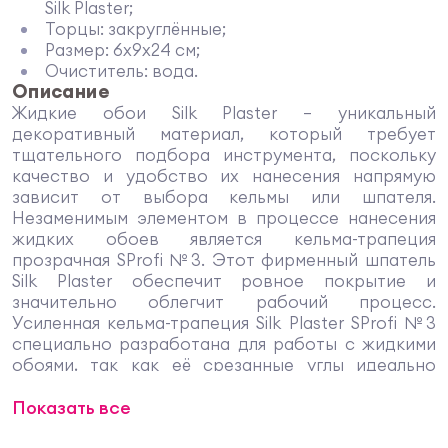
Silk Plaster;
Торцы: закруглённые;
Размер: 6х9х24 см;
Очиститель: вода.
Описание
Жидкие обои Silk Plaster – уникальный
декоративный материал, который требует
тщательного подбора инструмента, поскольку
качество и удобство их нанесения напрямую
зависит от выбора кельмы или шпателя.
Незаменимым элементом в процессе нанесения
жидких обоев является кельма-трапеция
прозрачная SProfi №3. Этот фирменный шпатель
Silk Plaster обеспечит ровное покрытие и
значительно облегчит рабочий процесс.
Усиленная кельма-трапеция Silk Plaster SProfi №3
специально разработана для работы с жидкими
обоями, так как её срезанные углы идеально
разглаживают финишное покрытие, не образуя
Показать все
«задиров». Профессиональные дизайнеры
советуют использовать кельму из прозрачного