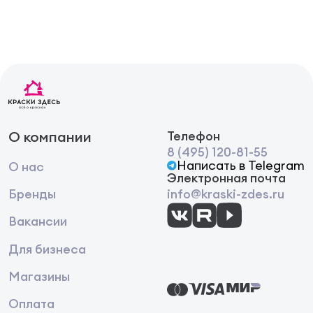
чтобы не повредить его фактуру. Последнее
движение при накладывании очередной порции
обоев на поверхность должно быть круговым.
После окончания работы с инструментом
обязательно очистите инструмент водой или
другим растворителем, содержащимся в основе
декоративного материала.
О компании
Телефон
8 (495) 120-81-55
Написать в Telegram
О нас
Электронная почта
Бренды
info@kraski-zdes.ru
Вакансии
Для бизнеса
Магазины
Оплата