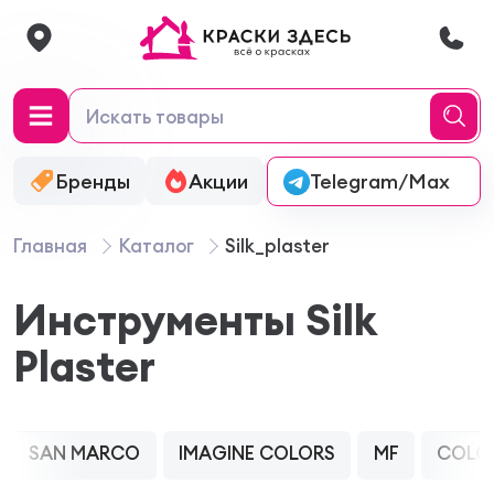
Бренды
Акции
Онлайн-колеровка
Telegram/Max
Главная
Каталог
Silk_plaster
Инструменты Silk
Plaster
SAN MARCO
IMAGINE COLORS
MF
COLO