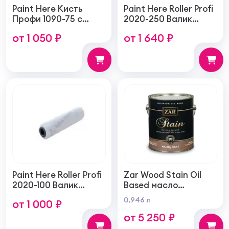
Paint Here Кисть
Paint Here Roller Profi
Профи 1090-75 с
2020-250 Валик
натуральной
войлочный создает
от 1 050 ₽
от 1 640 ₽
щетиной плоская
тонкую гладкую
75мм
структуру покрытия
250мм
Paint Here Roller Profi
Zar Wood Stain Oil
2020-100 Валик
Based масло
войлочный создает
тонирующая по
0,946 л
от 1 000 ₽
тонкую гладкую
дереву
от 5 250 ₽
структуру покрытия
100мм