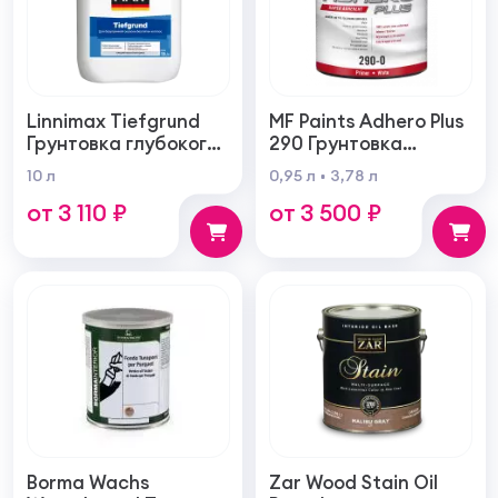
Linnimax Tiefgrund
MF Paints Adhero Plus
Грунтовка глубокого
290 Грунтовка
проникновения для
высшего качества из
10 л
0,95 л
3,78 л
внутренних и
100% акрилового
от 3 110 ₽
от 3 500 ₽
наружных работ
латекса для
внутренних и
наружных работ
Borma Wachs
Zar Wood Stain Oil