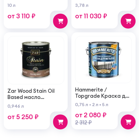
проникновения для
фасадная
10 л
3,78 л
внутренних и
самогрунтующаяся
от 3 110 ₽
от 11 030 ₽
наружных работ
суперукрывистая
ультра матовая
Hammerite /
Zar Wood Stain Oil
Topgrade Краска для
Based масло
металла с
тонирующая по
0,75 л
2 л
5 л
0,946 л
молотковым
дереву
от 2 080 ₽
эффектом
от 5 250 ₽
2 312 ₽