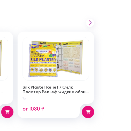
Silk Plaster Relief / Силк
Пластер Рельеф жидкие обои
ная
(шелковая декоративная
1 л
штукатурка)
от 1030 ₽