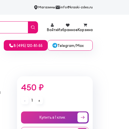
Магазины
info@kraski-zdes.ru
Войти
Избранное
Корзина
Telegram/Max
8 (495) 120-81-55
450 ₽
а
1
-
+
Купить в 1 клик