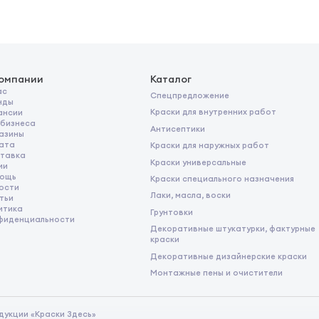
компании
Каталог
ас
Спецпредложение
нды
Краски для внутренних работ
ансии
 бизнеса
Антисептики
азины
ата
Краски для наружных работ
тавка
Краски универсальные
ии
ощь
Краски специального назначения
ости
Лаки, масла, воски
тьи
итика
Грунтовки
фиденциальности
Декоративные штукатурки, фактурные
краски
Декоративные дизайнерские краски
Монтажные пены и очистители
дукции «Краски Здесь»