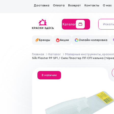
Доставка
Оплата
Возврат
Контакты
О нас
Каталог
Бренды
Акции
Онлайн-колеровка
Главная
Каталог
Малярные инструменты, краско
Silk Plaster PP SP1 / Силк Пластер ПП СП1 кельма (т
В наличии