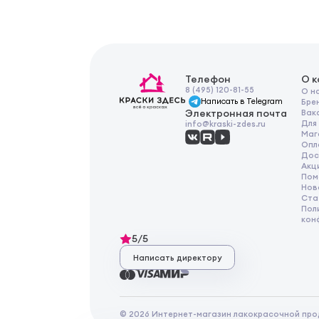
Телефон
О 
8 (495) 120-81-55
О н
Написать в Telegram
Бре
Электронная почта
Вак
Для
info@kraski-zdes.ru
Маг
Опл
Дос
Акц
Пом
Нов
Ста
Пол
кон
5/5
Написать директору
© 2026 Интернет-магазин лакокрасочной про