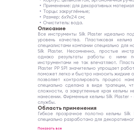
Применение: для декоративных материалов
Торцы: закруглённые;
Размер: 6х9х24 см;
Очиститель: вода.
Описание
Все инструменты Silk Plaster идеально 
уровень качества. Пластиковая кель
специалистами компании специально для н
Silk Plaster. Несомненно, простые инс
однако результаты работы с ними п
инструментами не так впечатляют. Пласт
Plaster PP SP1 значительно упрощает рабо
поможет легко и быстро наносить жидкие 
позволяет контролировать процесс нанес
специально сделана в виде трапеции, ч
сложности, а закругленные края кельмы н
нанесении. Фирменные кельмы Silk Plaster 
службы.
Область применения
Гибкое прозрачное полотно кельмы Silk P
специально разработано для декоративно
Пластер с различными эффектами, на
Показать все
поверхность. Инструмент трапециевидной 