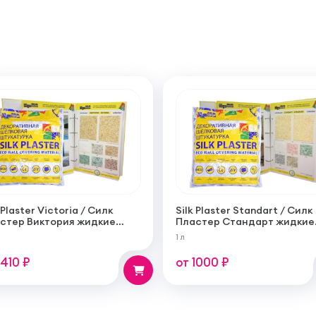
 Plaster Victoria / Силк
Silk Plaster Standart / Силк
стер Виктория жидкие
Пластер Стандарт жидкие
и (шелковая декоративная
обои (шелковая декоратив
1 л
катурка)
штукатурка)
1410 ₽
от 1000 ₽