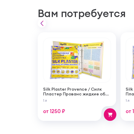
Вам потребуется
Silk Plaster Provence / Силк
Silk
Пластер Прованс жидкие обои
Пла
(шелковая декоративная
обо
1 л
1 л
штукатурка)
шту
от 1250 ₽
от 