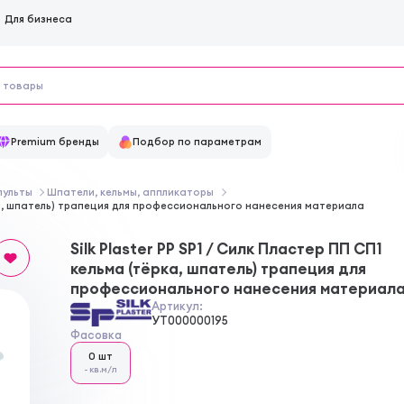
Для бизнеса
Premium бренды
Подбор по параметрам
пульты
Шпатели, кельмы, аппликаторы
ёрка, шпатель) трапеция для профессионального нанесения материала
Silk Plaster PP SP1 / Силк Пластер ПП СП1
кельма (тёрка, шпатель) трапеция для
профессионального нанесения материал
Артикул:
УТ000000195
Фасовка
0 шт
- кв.м/л