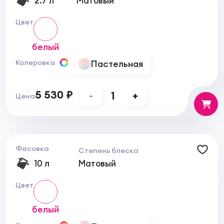
2.7 л
Матовый
Время
высыхания –
через 30 минут
на ощупь
Цвет
Растворитель
Вода.
белый
Рабочие инструменты
немедленно промыть теплой
Очищение
Пастельная
Колеровка
водой и моющим средством
после работы.
Упаковка
Базы 1 и 3: 0,9 л, 2,7 л, 9 л
5 530 ₽
-
1
+
Цена
Маркировки
См. паспорт по технике
безопасности
безопасности.
Разрешения и
СЕ маркировка
сертификаты
Фасовка
Степень блеска
10 л
Матовый
Цвет
белый