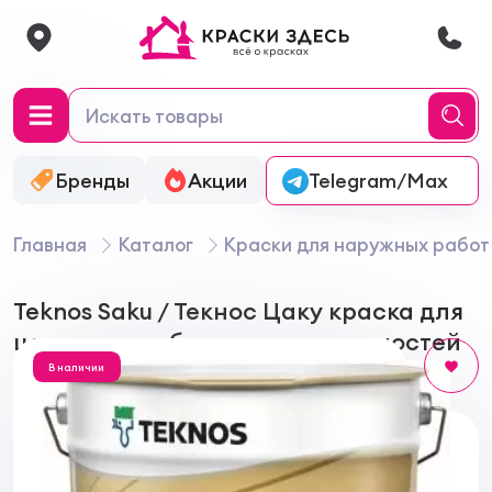
Бренды
Акции
Онлайн-колеровка
Telegram/Max
Главная
Каталог
Краски для наружных работ
Teknos Saku / Текнос Цаку краска для
цокольных и бетонных поверхностей
В наличии