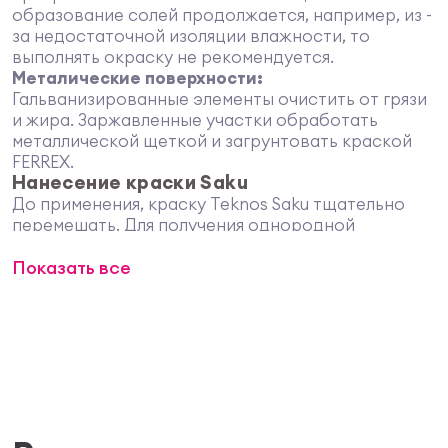
образование солей продолжается, например, из -
за недостаточной изоляции влажности, то
выполнять окраску не рекомендуется.
Металические поверхности:
Гальванизированные элементы очистить от грязи
и жира. Заржавленные участки обработать
металлической щеткой и загрунтовать краской
FERREX.
Нанесение краски Saku
До применения, краску Teknos Saku тщательно
перемешать. Для получения однородной
поверхности следует приготовить достаточное
Показать все
количество краски в одну емкость. Чистый и
твердый каменный материал загрунтовать
цокольной краской Saku. Для сильно
впитывающих поверхностей краску разбавить
чистой водой на 5 - 10 %. Поверхностную окраску
выполнять цокольной краской Saku в
неразбавленном виде. Краска наносится кистью,
валиком или распылителем высокого давления.
Подходящее сопло безвоздушного распылителя