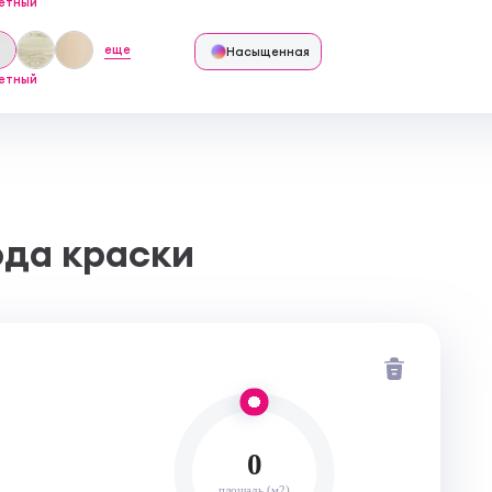
етный
еще
Насыщенная
етный
ода краски
0
площадь (м2)