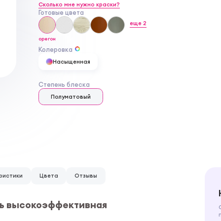
Сколько мне нужно краски?
Готовые цвета
еще
2
орегон
Колеровка
Насыщенная
Степень блеска
Полуматовый
ристики
Цвета
Отзывы
зурь высокоэффективная