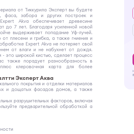
ериала от Тиккурила Эксперт
вы будете
, фаса, забора и других построек и
i Expert Akva обеспечивает древесине
ат до 7 лет. Благодаря усиленной новой
тойче выдерживает попадание Уф-лучей.
от плесени и грибка, а также гниения и
обработке Expert Akva не потеряет свой
енем от влаги и не набухнет от дождя.
и - это широкой кистью, сделает процесс
ас также порадует разнообразность в
 плюс клеровочная карта для более
алтти Эксперт Аква
кального покрытия и отделки материалов
нных и дощатых фасадов домов, а также
льных разрушительных факторов, включая
льзуйте предварительной обработкой а
хности