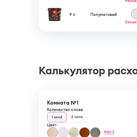
бесцв
9 л
Полуматовый
бесцв
Калькулятор расх
Комната №1
Количество слоев
2 слоя
1 слой
Цвет
еще 2