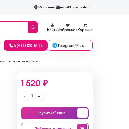
Магазины
info@kraski-zdes.ru
Войти
Избранное
Корзина
Telegram/Max
8 (495) 120-81-55
 свойством антисептика
1 520 ₽
1
-
+
Купить в 1 клик
Добавить
в корзину