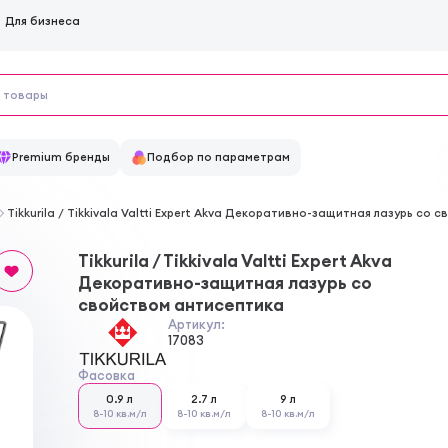
Для бизнеса
Premium бренды
Подбор по параметрам
Tikkurila / Tikkivala Valtti Expert Akva Декоративно-защитная лазурь со
Tikkurila / Tikkivala Valtti Expert Akva
Декоративно-защитная лазурь со
свойством антисептика
Артикул:
17083
Фасовка
0.9 л
2.7 л
9 л
8-10 кв.м/л
8-10 кв.м/л
8-10 кв.м/л