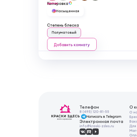
Колеровка
орегон
Насыщенная
Степень блеска
Полуматовый
Добавить комнату
Телефон
О 
8 (495) 120-81-55
О н
Написать в Telegram
Бре
Электронная почта
Вак
Для
info@kraski-zdes.ru
Маг
Опл