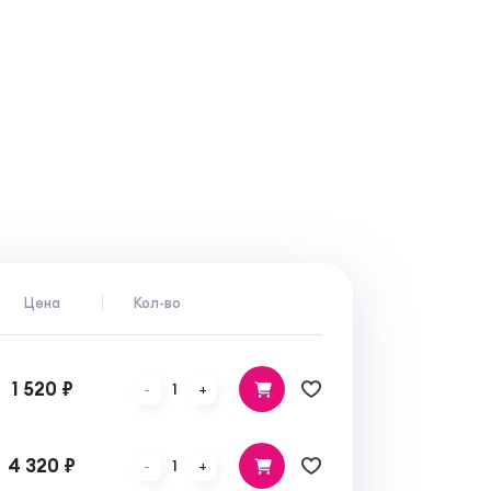
Цена
Кол-во
1 520 ₽
1
-
+
4 320 ₽
1
-
+