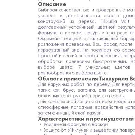
Описание
Выбирая качественные и проверенные мат
уверены в долговечности своего дома
конструкций из дерева. Tikkurila Valt
долговечный устойчивый, цветной результ
формуле с воском, лазурь в два раза с
Оказывает мощный отталкивающий барьер 
разложения древесины. Ваш фасад после 
первозданный вид, ни посинеет со врем
Простой и легкий способ нанесения лазер
обработки древесины быстротечным. В
выборе цвета: 7 уникальных цветов
разнообразного выбора цвета.
Области применения Тиккурила В
Для наружных работ по дереву. Для верти
таких как: брус, вагонка, для выструга
балочных конструкций, перил, откосов.
Для комплексной защиты от всех нежелате
атмосферные погодные воздействия испо
затем финишный слой лазури.
Характеристики и преимущества:
Усиленная формула с воском
Защита от УФ-лучей и выцветания повер