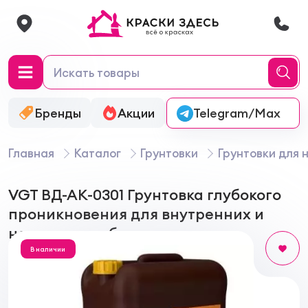
Бренды
Акции
Онлайн-колеровка
Telegram/Max
Главная
Каталог
Грунтовки
Грунтовки для
VGT ВД-АК-0301 Грунтовка глубокого
проникновения для внутренних и
наружных работ
В наличии