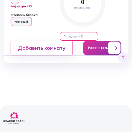
0
Колеровка
полупрозрачный
площадь (м2)
Степень блеска
Матовый
Добавить комнату
Рассчитать