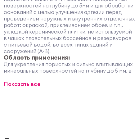
поверхностей на глубину до 5мм и для обработки
оснований с целью улучшения адгезии перед
проведением наружных и внутренних отделочных
работ: окраской, приклеиванием обоев и т.п.,
укладкой керамической плитки, не используемой
в чашах плавательных бассейнов и резервуаров
с питьевой водой, во всех типах зданий и
сооружений (А-В).
Область применения:
Для укрепления пористых и сильно впитывающих
минеральных поверхностей на глубину до 5 мм, в
том числе, по гипсокартону, дереву, кирпичу и т.п.
Свойства:
Показать все
укрепляет осыпающиеся и мелящиеся старые
штукатурку, краску, картон и др. пористые
поверхности;
после высыхания образует ровную матовую
полупрозрачную поверхность;
обладает высокой проникающей
способностью;
повышает износостойкость бетонных полов;