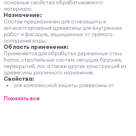
основные свойства обрабатываемого
материала.
Назначение:
Состав предназначен для огнезащиты и
антисептирования древесины для внутренних
работ и фасадов, защищенных от прямого
попадания воды.
Область применения:
Применяется для обработки деревянных стен,
балок, стропильных систем, несущих брусьев,
перекрытий, лаг, а также других конструкций из
древесины различного назначения.
Свойства:
для комплексной защиты древесины от
горения, воспламенения, гниения и т.п.;
Показать все
не препятствует дальнейшей обработке,
склеиванию, окраске;
образует поверхностный огнезащитный слой;
не изменяет структуру древесины.
Подготовка поверхности:
Перед началом обработки древесины следует