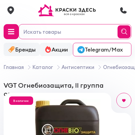
Бренды
Акции
Онлайн-колеровка
Telegram/Max
Главная
Каталог
Антисептики
Огнебиозащ
VGT Огнебиозащита, II группа
огнезащиты
В наличии