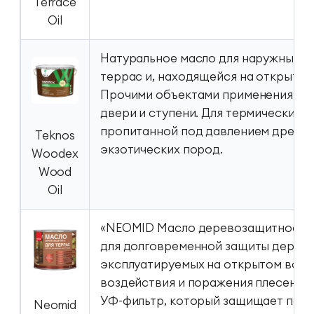
Terrace
Oil
Натуральное масло для наружных р
террас и, находящейся на открытых
Прочими объектами применения явл
двери и ступени. Для термически 
пропитанной под давлением древес
Teknos
экзотических пород.
Woodex
Wood
Oil
«NEOMID Масло деревозащитное дл
для долговременной защиты деревя
эксплуатируемых на открытом возду
воздействия и поражения плесень
УФ-фильтр, который защищает пове
Neomid