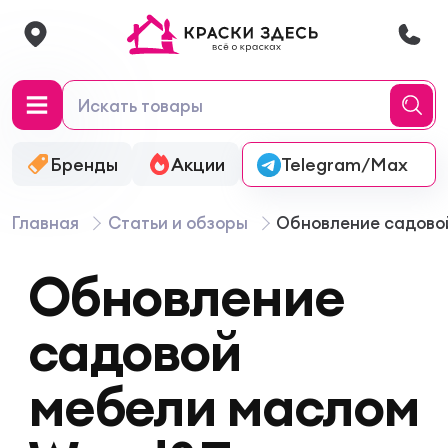
Бренды
Акции
Онлайн-колеровка
Telegram/Max
Главная
Статьи и обзоры
Обновление садовой
Обновление
садовой
мебели маслом