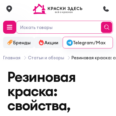
Бренды
Акции
Онлайн-колеровка
Telegram/Max
Главная
Статьи и обзоры
Резиновая краска: 
Резиновая
краска:
свойства,