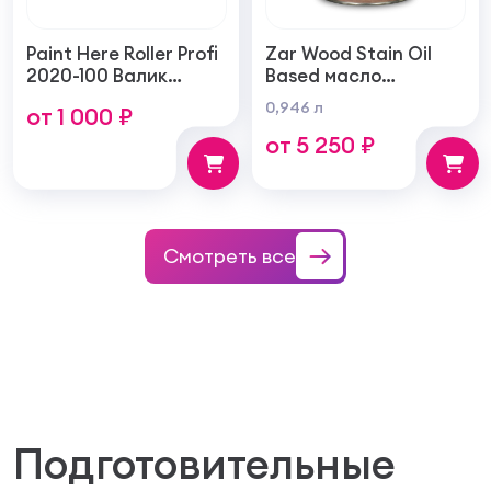
Paint Here Roller Profi
Zar Wood Stain Oil
2020-100 Валик
Based масло
войлочный создает
тонирующая по
0,946 л
от 1 000 ₽
тонкую гладкую
дереву
от 5 250 ₽
структуру покрытия
100мм
Смотреть все
Подготовительные