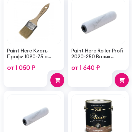
Paint Here Кисть
Paint Here Roller Profi
Профи 1090-75 с
2020-250 Валик
натуральной
войлочный создает
от 1 050 ₽
от 1 640 ₽
щетиной плоская
тонкую гладкую
75мм
структуру покрытия
250мм