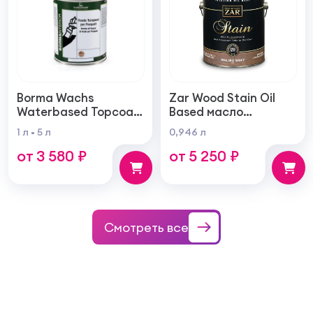
Borma Wachs
Zar Wood Stain Oil
Waterbased Topcoat
Based масло
Varnish For Parquet
тонирующая по
1 л
5 л
0,946 л
Грунт для паркета на
дереву
от 3 580 ₽
от 5 250 ₽
водной основе для
внутренних работ
Смотреть все