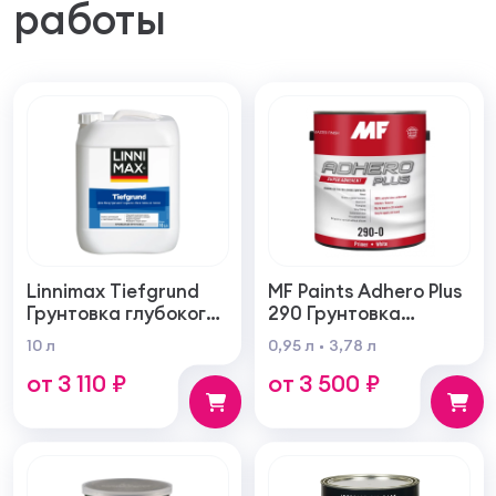
работы
Linnimax Tiefgrund
MF Paints Adhero Plus
Грунтовка глубокого
290 Грунтовка
проникновения для
высшего качества из
10 л
0,95 л
3,78 л
внутренних и
100% акрилового
от 3 110 ₽
от 3 500 ₽
наружных работ
латекса для
внутренних и
наружных работ