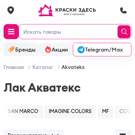
Бренды
Акции
Онлайн-колеровка
Telegram/Max
Главная
Каталог
Akvateks
Лак Акватекс
SAN MARCO
IMAGINE COLORS
MF
COLO