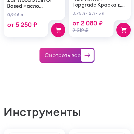
Topgrade Краска для
Based масло
металла с
тонирующая по
0,75 л
2 л
5 л
0,946 л
молотковым
дереву
от 2 080 ₽
эффектом
от 5 250 ₽
2 312 ₽
Смотреть все
Инструменты