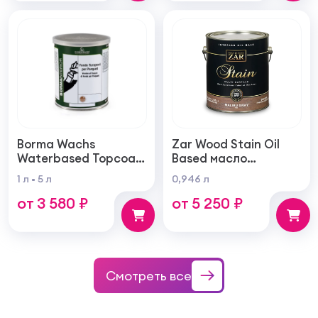
Borma Wachs
Zar Wood Stain Oil
Waterbased Topcoat
Based масло
Varnish For Parquet
тонирующая по
1 л
5 л
0,946 л
Грунт для паркета на
дереву
от 3 580 ₽
от 5 250 ₽
водной основе для
внутренних работ
Смотреть все