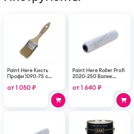
Paint Here Кисть
Paint Here Roller Profi
Профи 1090-75 с
2020-250 Валик
натуральной
войлочный создает
от 1 050 ₽
от 1 640 ₽
щетиной плоская
тонкую гладкую
75мм
структуру покрытия
250мм