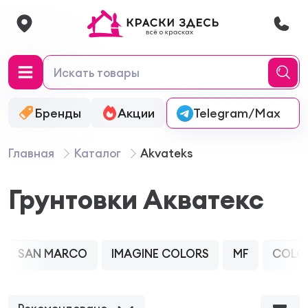
Бренды
Акции
Онлайн-колеровка
Telegram/Max
Главная
Каталог
Akvateks
Грунтовки Акватекс
SAN MARCO
IMAGINE COLORS
MF
COLO