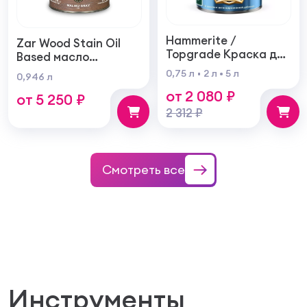
Hammerite /
Zar Wood Stain Oil
Topgrade Краска для
Based масло
металла с
тонирующая по
0,75 л
2 л
5 л
0,946 л
молотковым
дереву
от 2 080 ₽
эффектом
от 5 250 ₽
2 312 ₽
Смотреть все
Инструменты