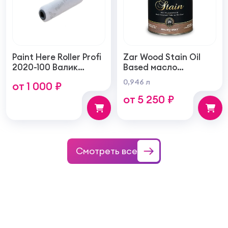
Paint Here Roller Profi
Zar Wood Stain Oil
2020-100 Валик
Based масло
войлочный создает
тонирующая по
0,946 л
от 1 000 ₽
тонкую гладкую
дереву
от 5 250 ₽
структуру покрытия
100мм
Смотреть все