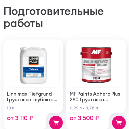
Подготовительные
работы
Linnimax Tiefgrund
MF Paints Adhero Plus
Грунтовка глубокого
290 Грунтовка
проникновения для
высшего качества из
10 л
0,95 л
3,78 л
внутренних и
100% акрилового
от 3 110 ₽
от 3 500 ₽
наружных работ
латекса для
внутренних и
наружных работ