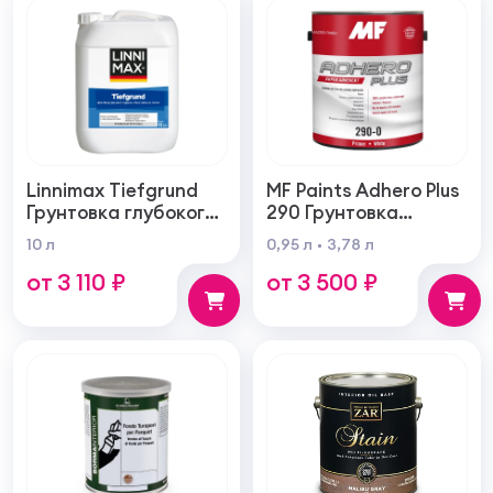
Linnimax Tiefgrund
MF Paints Adhero Plus
Грунтовка глубокого
290 Грунтовка
проникновения для
высшего качества из
10 л
0,95 л
3,78 л
внутренних и
100% акрилового
от 3 110 ₽
от 3 500 ₽
наружных работ
латекса для
внутренних и
наружных работ