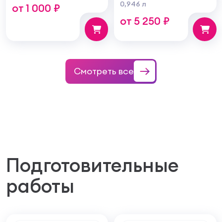
0,946 л
от 1 000 ₽
тонкую гладкую
дереву
от 5 250 ₽
структуру покрытия
100мм
Смотреть все
Подготовительные
работы