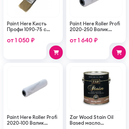
Paint Here Кисть
Paint Here Roller Profi
Профи 1090-75 с
2020-250 Валик
натуральной
войлочный создает
от 1 050 ₽
от 1 640 ₽
щетиной плоская
тонкую гладкую
75мм
структуру покрытия
250мм
Paint Here Roller Profi
Zar Wood Stain Oil
2020-100 Валик
Based масло
войлочный создает
тонирующая по