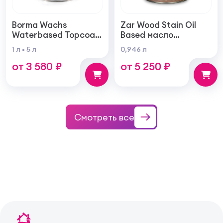
Borma Wachs
Zar Wood Stain Oil
Waterbased Topcoat
Based масло
Varnish For Parquet
тонирующая по
1 л
5 л
0,946 л
Грунт для паркета на
дереву
от 3 580 ₽
от 5 250 ₽
водной основе для
внутренних работ
Смотреть все