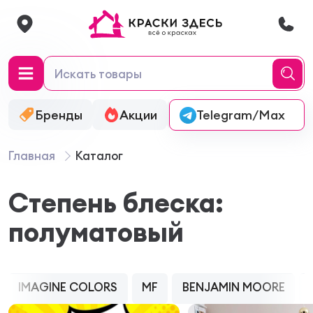
Бренды
Акции
Онлайн-колеровка
Telegram/Max
Главная
Каталог
Степень блеска:
полуматовый
IMAGINE COLORS
MF
BENJAMIN MOORE