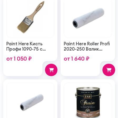
Paint Here Кисть
Paint Here Roller Profi
Профи 1090-75 с
2020-250 Валик
натуральной
войлочный создает
от 1 050 ₽
от 1 640 ₽
щетиной плоская
тонкую гладкую
75мм
структуру покрытия
250мм