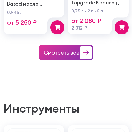
Topgrade Краска для
Based масло
металла с
тонирующая по
0,75 л
2 л
5 л
0,946 л
молотковым
дереву
от 2 080 ₽
эффектом
от 5 250 ₽
2 312 ₽
Смотреть все
Инструменты