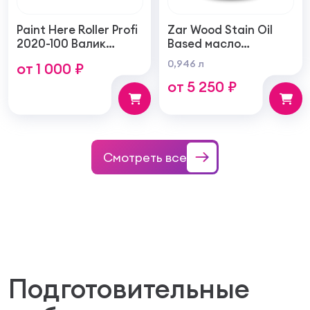
Paint Here Roller Profi
Zar Wood Stain Oil
2020-100 Валик
Based масло
войлочный создает
тонирующая по
0,946 л
от 1 000 ₽
тонкую гладкую
дереву
от 5 250 ₽
структуру покрытия
100мм
Смотреть все
Подготовительные