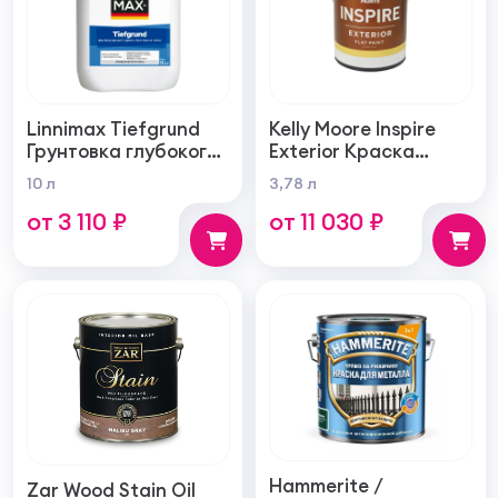
Linnimax Tiefgrund
Kelly Moore Inspire
Грунтовка глубокого
Exterior Краска
проникновения для
фасадная
10 л
3,78 л
внутренних и
самогрунтующаяся
от 3 110 ₽
от 11 030 ₽
наружных работ
суперукрывистая
ультра матовая
Hammerite /
Zar Wood Stain Oil