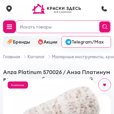
Бренды
Акции
Онлайн-колеровка
Telegram/Max
Главная
Каталог
Малярные инструменты, кра
Anza Platinum 570026 / Анза Платинум
валик для грубых поверхностей
В наличии