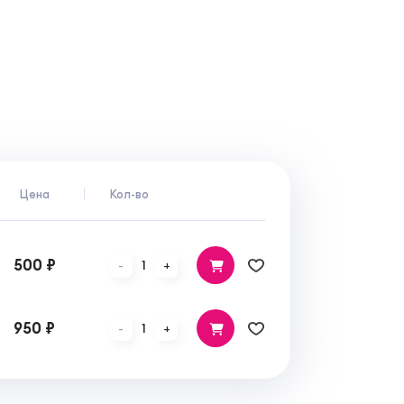
Цена
Кол-во
500 ₽
1
-
+
950 ₽
1
-
+