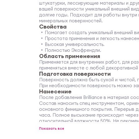
штукатурки, лессирующие материалы и дру
вашей поверхности уникальный внешний вид
долгие годы. Подходит для работы внутри
минеральных поверхностей.
Свойства
Помогает создать уникальный внешний ви
Простота применения и легкость нанесен
Высокая универсальность.
Полностью Экофрендли.
Область применения
Применяется для внутренних работ, для ра
применяться вместе с любой декоративной
Подготовка поверхности
Поверхность должна быть сухой и чистой,
При необходимости поверхность можно заг
Нанесение
После добавления Brilliance в материал с
Состав наносить спец инструментом, орие
основного финишного покрытия. Перерыв д
часа. Полное высыхание происходит через 
относительной влажности 50%. Не рекомен
температуре ниже +5oС и влажности возду
Показать все
Хранение и упаковка
Хранение рекомендуется в сухих помещени