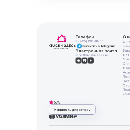
Телефон
О 
8 (495) 120-81-55
О н
Написать в Telegram
Бре
Электронная почта
Вак
Для
info@kraski-zdes.ru
Маг
Опл
Дос
Акц
Пом
Нов
Ста
Пол
кон
5/5
Написать директору