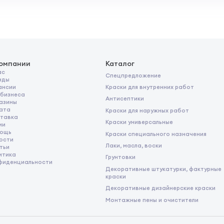
компании
Каталог
ас
Спецпредложение
нды
Краски для внутренних работ
ансии
 бизнеса
Антисептики
азины
ата
Краски для наружных работ
тавка
Краски универсальные
ии
ощь
Краски специального назначения
ости
Лаки, масла, воски
тьи
итика
Грунтовки
фиденциальности
Декоративные штукатурки, фактурные
краски
Декоративные дизайнерские краски
Монтажные пены и очистители