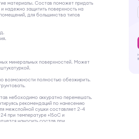
гие материалы. Состав поможет придать
 и надежно защитить поверхность на
 помещений, для большинства типов
д.
ия.
зных минеральных поверхностей. Может
 штукатуркой.
 по возможности полностью обезжирить.
рунтовать.
остав небоходимо аккуратно перемешать.
нтируясь рекомендаций по нанесению
ля межслойной сушки составляет 2-4
24 при температуре +15oС и
дуется наносить состав при
ха 65%.
ях, защищенных от солнечных лучей.