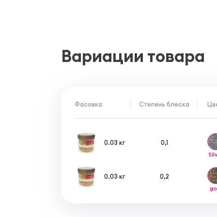
Срок хранения закрытой упаковки составля
Вариации товара
Фасовка
Степень блеска
Цв
0.03 кг
0,1
Sil
0.03 кг
0,2
go