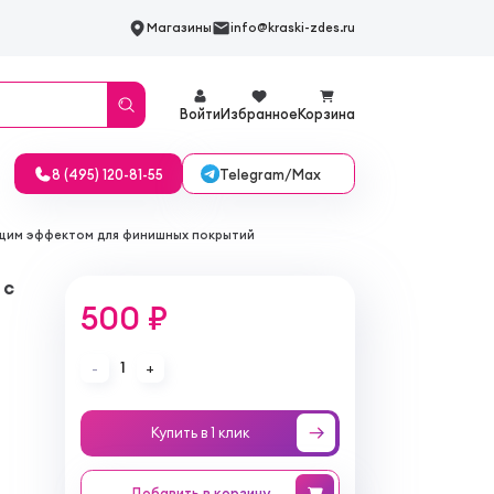
Магазины
info@kraski-zdes.ru
Войти
Избранное
Корзина
Telegram/Max
8 (495) 120-81-55
ющим эффектом для финишных покрытий
 с
500 ₽
1
-
+
Купить в 1 клик
Добавить
в корзину