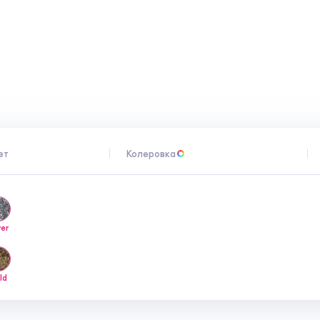
ет 24 месяца.
ет
Колеровка
ver
ld