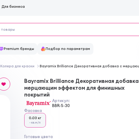
Для бизнеса
Premium бренды
Подбор по параметрам
Колера для краски
Bayramix Brilliance Декоративная добавка с мерца
Bayramix Brilliance Декоративная добавка
мерцающим эффектом для финишных
покрытий
Артикул:
BBR-S-30
Фасовка
0.03 кг
- кв.м/л
Готовые цвета