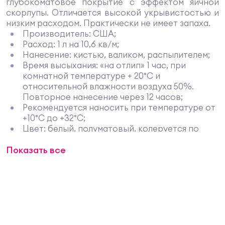
глубокоматовое покрытие с эффектом яичной
скорлупы. Отличается высокой укрывистостью и
низким расходом. Практически не имеет запаха.
Производитель: США;
Расход: 1 л на 10,6 кв/м;
Нанесение: кистью, валиком, распылителем;
Время высыхания: «на отлип» 1 час, при
комнатной температуре + 20°C и
относительной влажности воздуха 50%.
Повторное нанесение через 12 часов;
Рекомендуется наносить при температуре от
+10°С до +32°С;
Цвет: белый, полуматовый, колеруется по
каталогу цветов Benjamin Moore Gennex;
Показать все
Чистящий растворитель: вода;
Разбавление: не требуется.
Описание
С краской Super Hide Eggshell (357) от
американской компании Benjamin Moore очень
легко работать. С её помощью покрасить любые
поверхности сможет даже непрофессионал.
Высокие малярные свойства обеспечивает