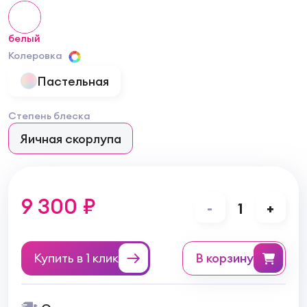
белый
Колеровка
Пастельная
Степень блеска
Яичная скорлупа
9 300 ₽
-
1
+
Купить в 1 клик
в корзину