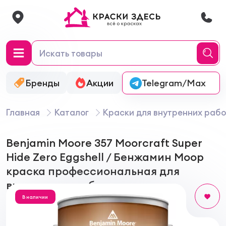
Бренды
Акции
Онлайн-колеровка
Telegram/Max
Главная
Каталог
Краски для внутренних рабо
Benjamin Moore 357 Moorcraft Super
Hide Zero Eggshell / Бенжамин Моор
краска профессиональная для
внутренних работ
В наличии