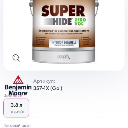
Артикул:
357-1Х (Gal)
Фасовка
3.8 л
- кв.м/л
Готовый цвет