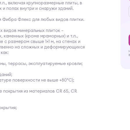
.п., включая крупноразмерные плиты, в
х и полах внутри и снаружи зданий.
 Фибра Флекс для любых видов плитки.
х видов минеральных плиток —
, каменных (кроме мраморных) и т.п.,
е с размером свыше 1×1 м, на стенах и
ственно на сложных и деформирующихся
 как:
оны, террасы, эксплуатируемые кровли;
даний;
атуре поверхности не выше +80°C);
е покрытия из материалов CR 65, CR
окрытия;
месяца.
истем утепления СФТК «Церезит WM
ления клинкерных плиток на базовый