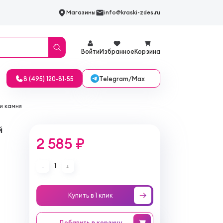
Магазины
info@kraski-zdes.ru
Войти
Избранное
Корзина
Telegram/Max
8 (495) 120-81-55
 и камня
й
2 585 ₽
1
-
+
Купить в 1 клик
Добавить
в корзину