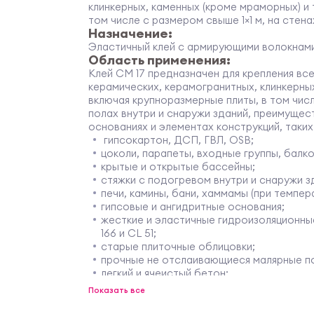
клинкерных, каменных (кроме мраморных) и т
том числе с размером свыше 1×1 м, на стена
Назначение:
Эластичный клей с армирующими волокнами
Область применения:
Клей СМ 17 предназначен для крепления все
керамических, керамогранитных, клинкерных
включая крупноразмерные плиты, в том числ
полах внутри и снаружи зданий, преимуще
основаниях и элементах конструкций, таких
гипсокартон, ДСП, ГВЛ, OSB;
цоколи, парапеты, входные группы, балк
крытые и открытые бассейны;
стяжки с подогревом внутри и снаружи з
печи, камины, бани, хаммамы (при темпер
гипсовые и ангидритные основания;
жесткие и эластичные гидроизоляционны
166 и CL 51;
старые плиточные облицовки;
прочные не отслаивающиеся малярные п
легкий и ячеистый бетон;
«молодой» бетон возрастом не менее 1 
Показать все
Может применяться в составе фасадных с
клинкер» и «Церезит VWS клинкер» для креп