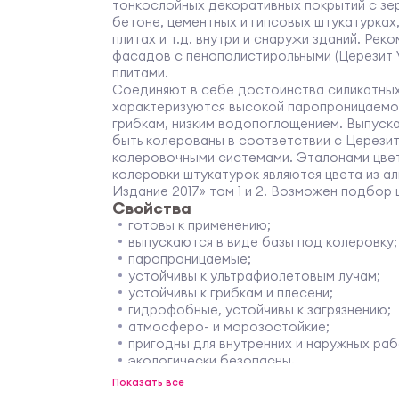
тонкослойных декоративных покрытий с зе
бетоне, цементных и гипсовых штукатурка
плитах и т.д. внутри и снаружи зданий. Ре
фасадов с пенополистирольными (Церезит 
плитами.
Соединяют в себе достоинства силикатных
характеризуются высокой паропроницаемос
грибкам, низким водопоглощением. Выпуска
быть колерованы в соответствии с Церезит 
колеровочными системами. Эталонами цвет
колеровки штукатурок являются цвета из а
Издание 2017» том 1 и 2. Возможен подбор 
Свойства
готовы к применению;
выпускаются в виде базы под колеровку;
паропроницаемые;
устойчивы к ультрафиолетовым лучам;
устойчивы к грибкам и плесени;
гидрофобные, устойчивы к загрязнению;
атмосферо- и морозостойкие;
пригодны для внутренних и наружных раб
экологически безопасны.
Область применения
Показать все
Декоративные штукатурки CT 174 и CT 175 