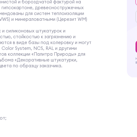
рнистой и бороздчатой фактурой на
х, гипсокартоне, древесностружечных
комендованы для систем теплоизоляции
VWS) и минераловатными (Церезит WM)
 и силиконовых штукатурок и
тью, стойкостью к загрязнению и
ются в виде базы под колеровку и могут
Color System, NCS, RAL и другими
ов коллекции «Палитра Природы» для
льбома «Декоративные штукатурки,
цвета по образцу заказчика.
от;
предназначены для изготовления