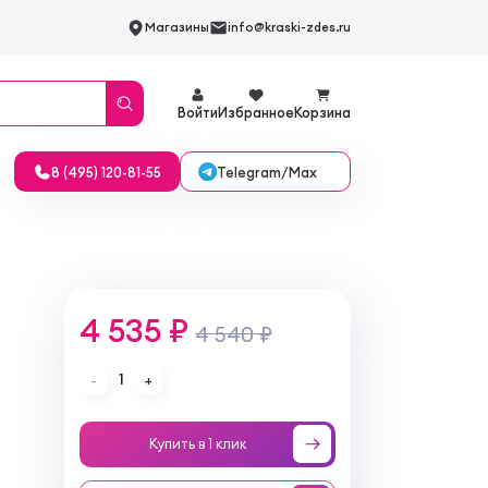
Магазины
info@kraski-zdes.ru
Войти
Избранное
Корзина
Telegram/Max
8 (495) 120-81-55
4 535 ₽
4 540 ₽
1
-
+
Купить в 1 клик