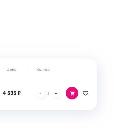
Цена
Кол-во
4 535 ₽
1
-
+