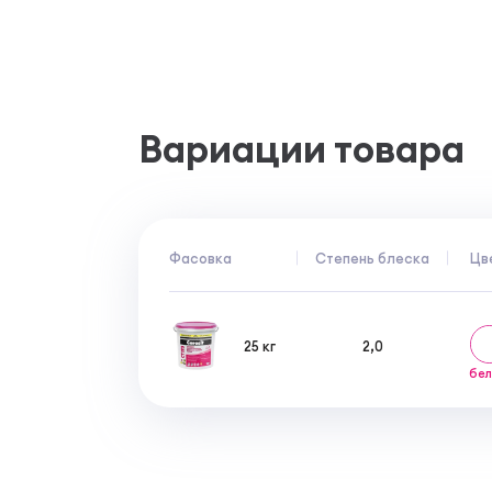
поверхность терки от излишков материала.
Хранение и упаковка
Хранение рекомендуется в сухих помещени
Срок хранения закрытой упаковки составля
Вариации товара
Фасовка
Степень блеска
Цв
25 кг
2,0
бе