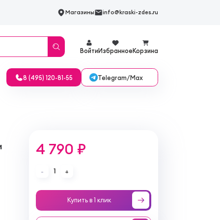
Магазины
info@kraski-zdes.ru
Войти
Избранное
Корзина
Telegram/Max
8 (495) 120-81-55
4 790 ₽
м
1
-
+
Купить в 1 клик