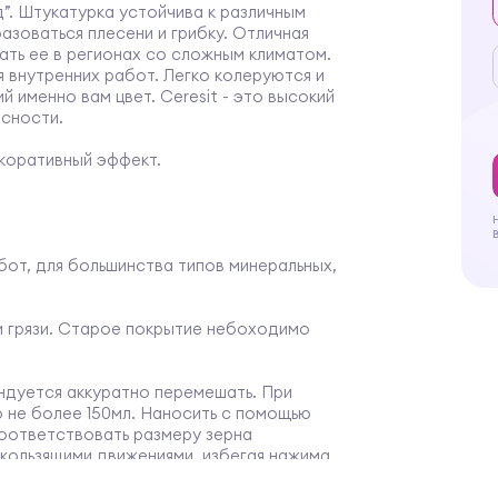
”. Штукатурка устойчива к различным
азоваться плесени и грибку. Отличная
ать ее в регионах со сложным климатом.
я внутренних работ. Легко колеруются и
 именно вам цвет. Ceresit - это высокий
асности.
коративный эффект.
бот, для большинства типов минеральных,
и грязи. Старое покрытие небоходимо
дуется аккуратно перемешать. При
 не более 150мл. Наносить с помощью
соответствовать размеру зерна
кользящими движениями, избегая нажима
ормируют поступательными движениями.
димо как можно чаще очищать рабочую