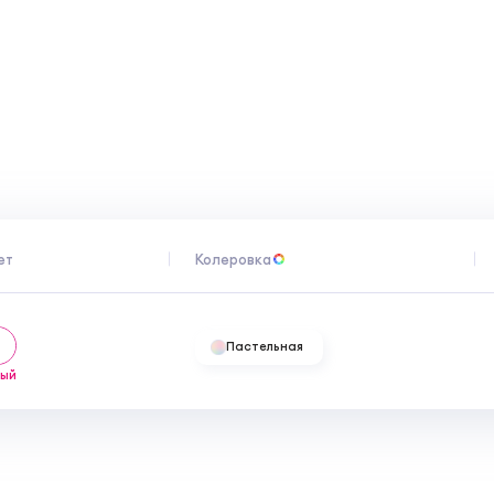
ях, защищенных от солнечных лучей.
ет 24 месяца.
ет
Колеровка
Пастельная
лый