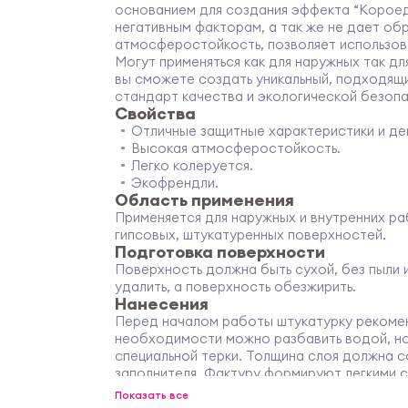
основанием для создания эффекта “Короед
негативным факторам, а так же не дает обр
атмосферостойкость, позволяет использов
Могут применяться как для наружных так дл
вы сможете создать уникальный, подходящий
стандарт качества и экологической безоп
Свойства
Отличные защитные характеристики и де
Высокая атмосферостойкость.
Легко колеруется.
Экофрендли.
Область применения
Применяется для наружных и внутренних ра
гипсовых, штукатуренных поверхностей.
Подготовка поверхности
Поверхность должна быть сухой, без пыли 
удалить, а поверхность обезжирить.
Нанесения
Перед началом работы штукатурку рекомен
необходимости можно разбавить водой, но
специальной терки. Толщина слоя должна 
заполнителя. Фактуру формируют легкими с
на штукатурный слой. Фактуру «короед» ф
Показать все
Для получения требуемой фактуры необхо