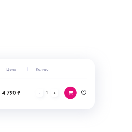
Цена
Кол-во
4 790 ₽
1
-
+