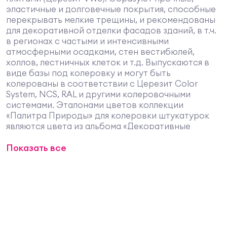
эластичные и долговечные покрытия, способные
перекрывать мелкие трещины, и рекомендованы
для декоративной отделки фасадов зданий, в т.ч.
в регионах с частыми и интенсивными
атмосферными осадками, стен вестибюлей,
холлов, лестничных клеток и т.д. Выпускаются в
виде базы под колеровку и могут быть
колерованы в соответствии с Церезит Color
System, NCS, RAL и другими колеровочными
системами. Эталонами цветов коллекции
«Палитра Природы» для колеровки штукатурок
являются цвета из альбома «Декоративные
штукатурки, Издание 2017» том 1 и 2.
Назначение:
Показать все
Акриловая (полимерная) декоративная
штукатурка "камешковая" 1,5 / 2,5 мм.
Предназначена для изготовления тонкослойных
декоративных покрытий с зернистой и
бороздчатой фактурой на бетоне, цементных и
гипсовых штукатурках, гипсокартоне,
древесностружечных плитах и т.д. внутри и