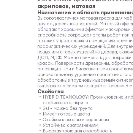
акриловая, матовая
Назначение и область применени
Высокоэластичная матовая краска для мебе
других деревянных изделий. Матовый эффе
обладают хорошим эффектом маскировки и
способность сокращает этапы работ при п
детских учреждениях и помещениях админи
профилактических учреждений. Для внутрен
новых или старых изделий из дерева, вклю
ДСП, МДФ. Можно применять для покраски
красок. Поверхности древесины, обработ
огнезащитными и биозащитными пропитками
основательному удалению пропитанного сл
обработанные трудновымываемым антисеп
выдержке на свежем воздухе в течение 6 м
Свойства
HYBRID TEXNOLOGY: Проникновение и про
стабильность акрила
2в1 – можно без грунта
Имеет готовые цвета
Стойкая к сколам и царапинам
Устойчива к загрязнениям
Высокая кроющая способность