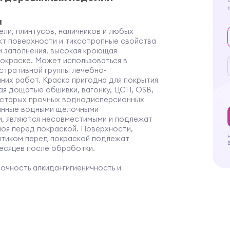
я
ли, плинтусов, наличников и любых
кт поверхности и тиксотропные свойства
 заполнения, высокая кроющая
окраске. Может использоваться в
стративной группы лечебно-
них работ. Краска пригодна для покрытия
чая дощатые обшивки, вагонку, ЦСП, ОSB,
 старых прочных воднодисперсионных
анные водными щелочными
, являются несовместимыми и подлежат
оя перед покраской. Поверхности,
тиком перед покраской подлежат
есяцев после обработки.
чность алкида+гигиеничность и