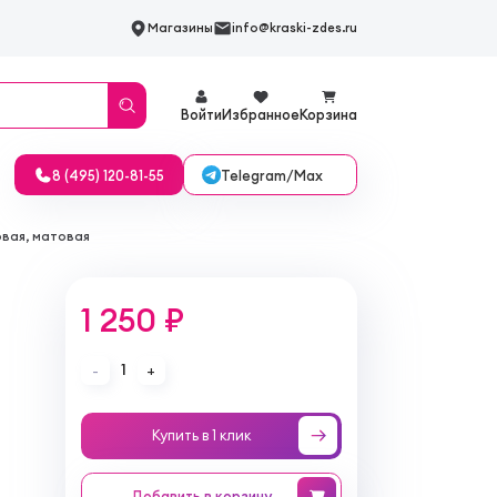
Магазины
info@kraski-zdes.ru
Войти
Избранное
Корзина
Telegram/Max
8 (495) 120-81-55
овая, матовая
1 250 ₽
1
-
+
Купить в 1 клик
Добавить
в корзину