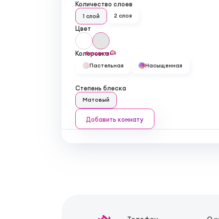
Количество слоев
2 слоя
1 слой
Цвет
Колеровка
бесцветный
Пастельная
Насыщенная
Степень блеска
Матовый
Добавить комнату
Телефон
О 