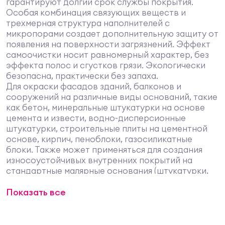
гарантируют долгий срок службы покрытия.
Особая комбинация связующих веществ и
трехмерная структура наполнителей с
микропорами создает дополнительную защиту от
появления на поверхности загрязнений. Эффект
самоочистки носит равномерный характер, без
эффекта полос и сгустков грязи. Экологически
безопасна, практически без запаха.
Для окраски фасадов зданий, балконов и
сооружений на различные виды оснований, такие
как бетон, минеральные штукатурки на основе
цемента и извести, водно-дисперсионные
штукатурки, строительные плиты на цементной
основе, кирпич, пеноблоки, газосиликатные
блоки. Также может применяться для создания
износоустойчивых внутренних покрытий на
стандартные малярные основания (штукатурки,
шпаклевки, бетон, гипсокартон и пр.).
Показать все
Допускается применение для окраски фасадов и
интерьеров из обветренной или
стабилизированной древесины, строительных
влагостойких плит: ОСП, фанеры.