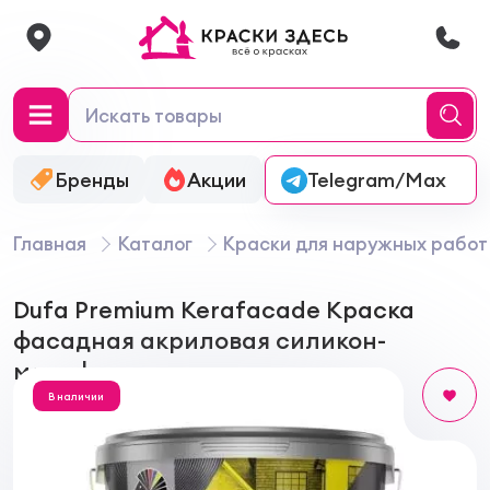
Бренды
Акции
Онлайн-колеровка
Telegram/Max
Главная
Каталог
Краски для наружных работ
Dufa Premium Kerafacade Краска
фасадная акриловая силикон-
модифицированная
В наличии